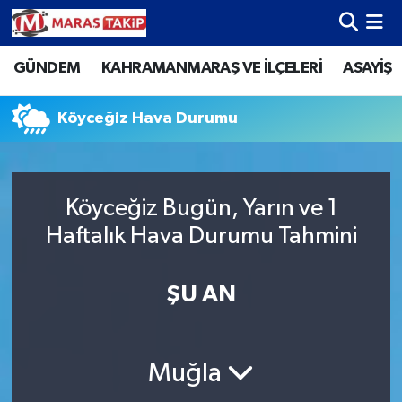
GÜNDEM
KAHRAMANMARAŞ VE İLÇELERİ
ASAYİŞ
Kahramanmaraş Nöbetçi Eczaneler
Kahramanmaraş Hava Durumu
Köyceğiz Hava Durumu
Kahramanmaraş Namaz Vakitleri
Köyceğiz Bugün, Yarın ve 1
Kahramanmaraş Trafik Yoğunluk Haritası
Haftalık Hava Durumu Tahmini
Süper Lig Puan Durumu ve Fikstür
ŞU AN
Tüm Manşetler
Son Dakika Haberleri
Muğla
Haber Arşivi