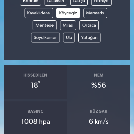
Bodrum
Dalaman
Datça
Fethiye
Kavaklıdere
Köyceğiz
Marmaris
Menteşe
Milas
Ortaca
Seydikemer
Ula
Yatağan
HISSEDILEN
NEM
°
18
%56
BASINÇ
RÜZGAR
1008
6
hpa
km/s