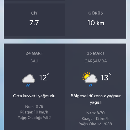
ÇIY
GÖRÜŞ
7.7
10
km
24 MART
25 MART
SALI
ÇARŞAMBA
°
°
12
13
Orta kuvvetli yağmurlu
Bölgesel düzensiz yağmur
yağışlı
Nem: %76
Rüzgar: 10 km/h
Nem: %70
Yağış Olasılığı: %92
Rüzgar: 12 km/h
Yağış Olasılığı: %88