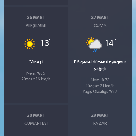
26 MART
27 MART
PERŞEMBE
CUMA
°
°
13
14
Güneşli
Bölgesel düzensiz yağmur
yağışlı
Nem: %65
Rüzgar: 16 km/h
Nem: %73
Rüzgar: 21 km/h
Yağış Olasılığı: %87
28 MART
29 MART
CUMARTESI
PAZAR