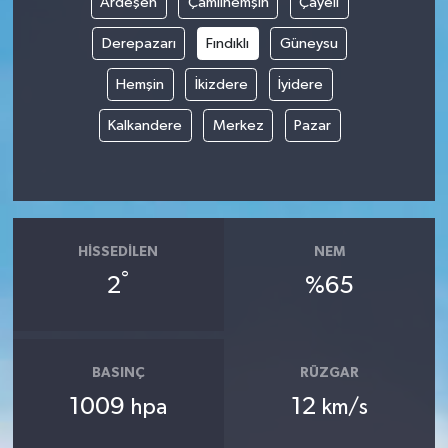
Ardeşen
Çamlıhemşin
Çayeli
Derepazarı
Fındıklı
Güneysu
Hemşin
İkizdere
İyidere
Kalkandere
Merkez
Pazar
HISSEDILEN
NEM
°
2
%65
BASINÇ
RÜZGAR
1009
12
hpa
km/s