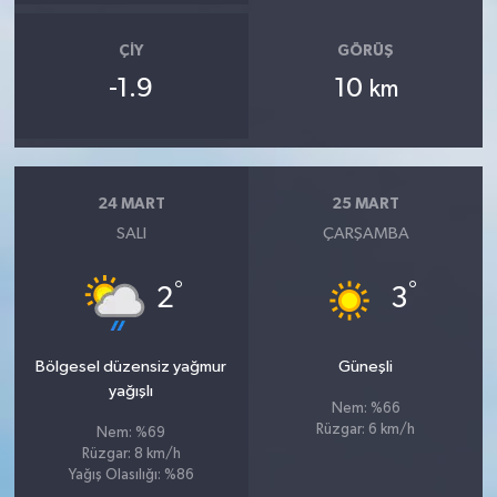
ÇIY
GÖRÜŞ
-1.9
10
km
24 MART
25 MART
SALI
ÇARŞAMBA
°
°
2
3
Bölgesel düzensiz yağmur
Güneşli
yağışlı
Nem: %66
Rüzgar: 6 km/h
Nem: %69
Rüzgar: 8 km/h
Yağış Olasılığı: %86