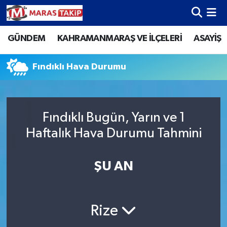
GÜNDEM
KAHRAMANMARAŞ VE İLÇELERİ
ASAYİŞ
Kahramanmaraş Nöbetçi Eczaneler
Kahramanmaraş Hava Durumu
Fındıklı Hava Durumu
Kahramanmaraş Namaz Vakitleri
Fındıklı Bugün, Yarın ve 1
Kahramanmaraş Trafik Yoğunluk Haritası
Haftalık Hava Durumu Tahmini
Süper Lig Puan Durumu ve Fikstür
ŞU AN
Tüm Manşetler
Son Dakika Haberleri
Rize
Haber Arşivi