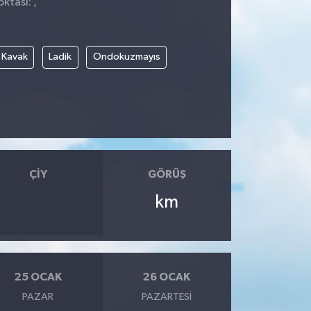
ktası: ,
Kavak
Ladik
Ondokuzmayıs
ÇIY
GÖRÜŞ
km
25 OCAK
26 OCAK
PAZAR
PAZARTESI