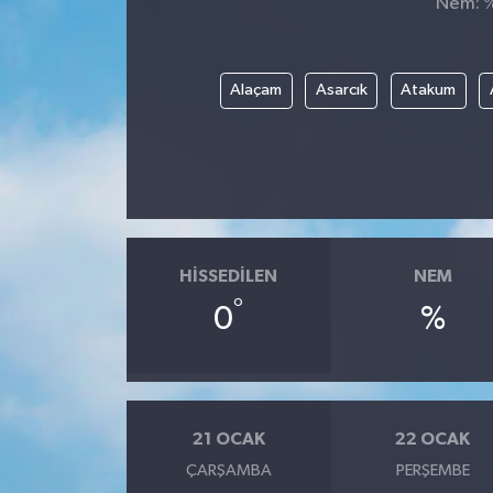
Nem: %,
Alaçam
Asarcık
Atakum
HISSEDILEN
NEM
°
0
%
21 OCAK
22 OCAK
ÇARŞAMBA
PERŞEMBE