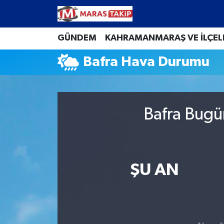
Kahramanmaraş Nöbetçi Eczaneler
GÜNDEM
KAHRAMANMARAŞ VE İLÇEL
Bafra Hava Durumu
Kahramanmaraş Hava Durumu
Kahramanmaraş Namaz Vakitleri
Bafra Bugü
Kahramanmaraş Trafik Yoğunluk Haritası
Süper Lig Puan Durumu ve Fikstür
Tüm Manşetler
ŞU AN
Son Dakika Haberleri
Haber Arşivi