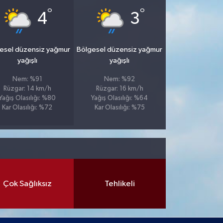
°
°
4
3
esel düzensiz yağmur
Bölgesel düzensiz yağmur
yağışlı
yağışlı
Nem: %91
Nem: %92
Rüzgar: 14 km/h
Rüzgar: 16 km/h
Yağış Olasılığı: %80
Yağış Olasılığı: %64
Kar Olasılığı: %72
Kar Olasılığı: %75
Çok Sağlıksız
Tehlikeli