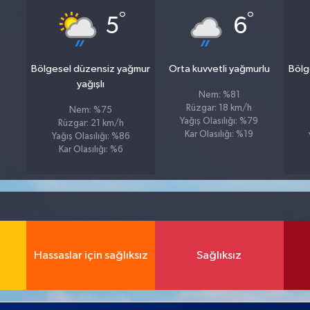
°
°
5
6
Bölgesel düzensiz yağmur
Orta kuvvetli yağmurlu
Bölg
yağışlı
Nem: %81
Rüzgar: 18 km/h
Nem: %75
Yağış Olasılığı: %79
Rüzgar: 21 km/h
Kar Olasılığı: %19
Yağış Olasılığı: %86
Kar Olasılığı: %6
Hassaslar için sağlıksız
Sağlıksız