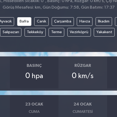
 Hissedilen Sıcaklık: 0
, Basınç: 0 hPa, Rüzgar: 0 km/s, Çiy No
Görüş Mesafesi: km, Gün Doğumu: 7:58, Gün Batımı: 17:37
Ayvacık
Bafra
Canik
Çarşamba
Havza
İlkadım
Salıpazarı
Tekkeköy
Terme
Vezirköprü
Yakakent
BASINÇ
RÜZGAR
0
0
hpa
km/s
23 OCAK
24 OCAK
CUMA
CUMARTESI