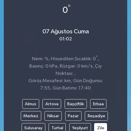
°
0
07 Ağustos Cuma
01:02
°
Nem: %, Hissedilen Sıcaklık: 0
,
Basınç: 0 hPa, Rüzgar: 0 km/s, Çiy
Noktası: ,
Görüş Mesafesi: km, Gün Doğumu:
7:55, Gün Batımı: 17:40
Almus
Artova
Başçiftlik
Erbaa
Merkez
Niksar
Pazar
Reşadiye
Sulusaray
Turhal
Yeşilyurt
Zile