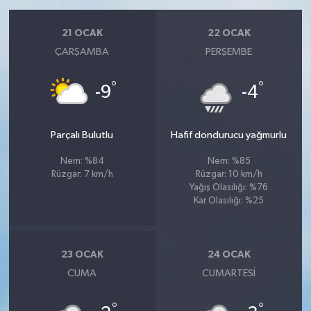
21 OCAK
22 OCAK
ÇARŞAMBA
PERŞEMBE
°
°
-9
-4
Parçalı Bulutlu
Hafif dondurucu yağmurlu
Nem: %84
Nem: %85
Rüzgar: 7 km/h
Rüzgar: 10 km/h
Yağış Olasılığı: %76
Kar Olasılığı: %25
23 OCAK
24 OCAK
CUMA
CUMARTESI
°
°