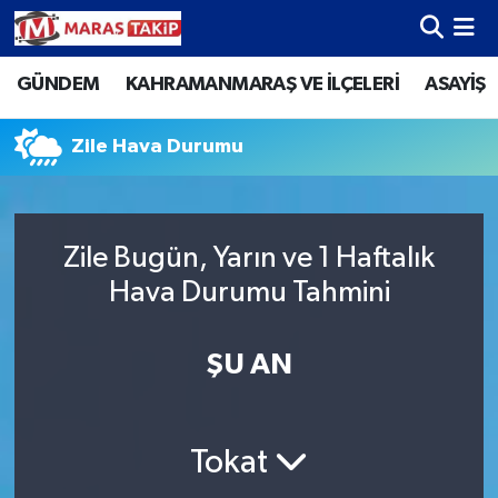
GÜNDEM
KAHRAMANMARAŞ VE İLÇELERİ
ASAYİŞ
Kahramanmaraş Nöbetçi Eczaneler
Kahramanmaraş Hava Durumu
Zile Hava Durumu
Kahramanmaraş Namaz Vakitleri
Zile Bugün, Yarın ve 1 Haftalık
Kahramanmaraş Trafik Yoğunluk Haritası
Hava Durumu Tahmini
Süper Lig Puan Durumu ve Fikstür
ŞU AN
Tüm Manşetler
Son Dakika Haberleri
Tokat
Haber Arşivi