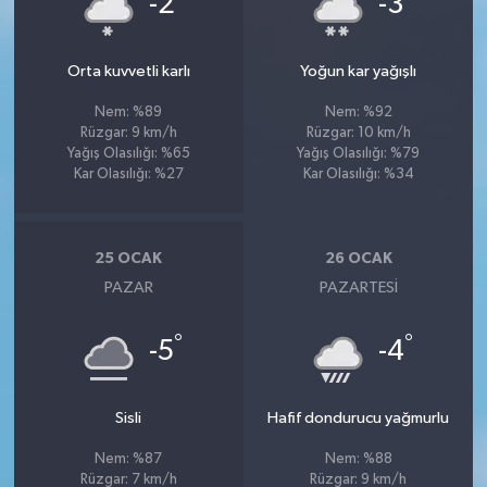
-2
-3
Orta kuvvetli karlı
Yoğun kar yağışlı
Nem: %89
Nem: %92
Rüzgar: 9 km/h
Rüzgar: 10 km/h
Yağış Olasılığı: %65
Yağış Olasılığı: %79
Kar Olasılığı: %27
Kar Olasılığı: %34
25 OCAK
26 OCAK
PAZAR
PAZARTESI
°
°
-5
-4
Sisli
Hafif dondurucu yağmurlu
Nem: %87
Nem: %88
Rüzgar: 7 km/h
Rüzgar: 9 km/h