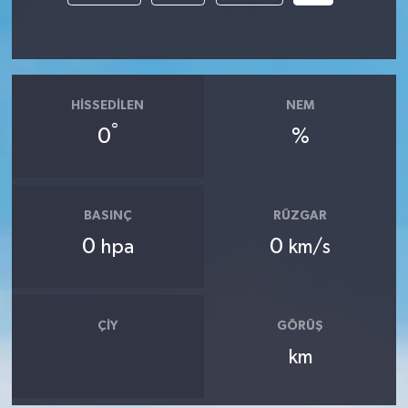
HISSEDILEN
NEM
°
0
%
BASINÇ
RÜZGAR
0
0
hpa
km/s
ÇIY
GÖRÜŞ
km