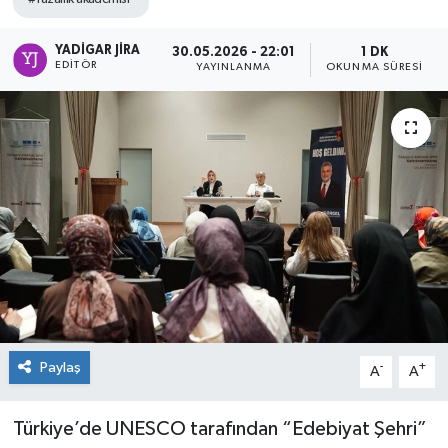
YADIGAR JIRA
30.05.2026 - 22:01
1 DK
EDITÖR
YAYINLANMA
OKUNMA SÜRESI
Paylaş
-
+
A
A
Türkiye’de UNESCO tarafından “Edebiyat Şehri”