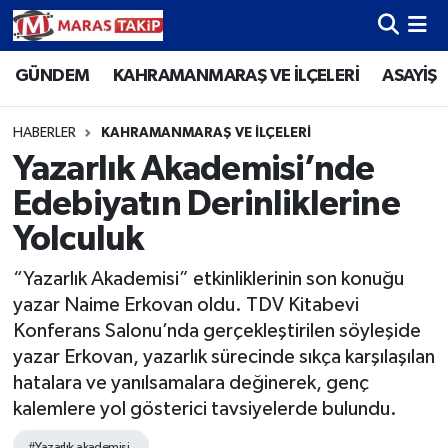
GÜNDEM
KAHRAMANMARAŞ VE İLÇELERİ
ASAYİŞ
Kahramanmaraş Nöbetçi Eczaneler
Kahramanmaraş Hava Durumu
HABERLER
KAHRAMANMARAŞ VE İLÇELERİ
Yazarlık Akademisi’nde
Kahramanmaraş Namaz Vakitleri
Edebiyatın Derinliklerine
Kahramanmaraş Trafik Yoğunluk Haritası
Yolculuk
“Yazarlık Akademisi” etkinliklerinin son konuğu
Süper Lig Puan Durumu ve Fikstür
yazar Naime Erkovan oldu. TDV Kitabevi
Konferans Salonu’nda gerçekleştirilen söyleşide
Tüm Manşetler
yazar Erkovan, yazarlık sürecinde sıkça karşılaşılan
hatalara ve yanılsamalara değinerek, genç
Son Dakika Haberleri
kalemlere yol gösterici tavsiyelerde bulundu.
Haber Arşivi
#Yazarlık akademisi