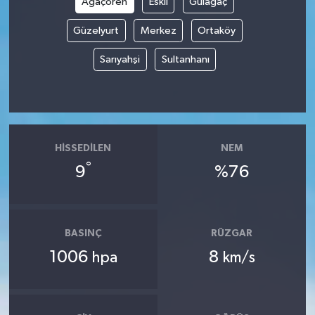
Ağaçören
Eskil
Gülağaç
Güzelyurt
Merkez
Ortaköy
Sarıyahşi
Sultanhanı
HISSEDILEN
NEM
°
9
%76
BASINÇ
RÜZGAR
1006
8
hpa
km/s