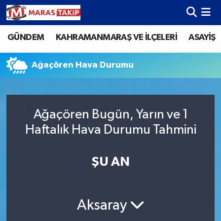
GÜNDEM
KAHRAMANMARAŞ VE İLÇELERİ
ASAYİŞ
Kahramanmaraş Nöbetçi Eczaneler
Kahramanmaraş Hava Durumu
Ağaçören Hava Durumu
Kahramanmaraş Namaz Vakitleri
Ağaçören Bugün, Yarın ve 1
Kahramanmaraş Trafik Yoğunluk Haritası
Haftalık Hava Durumu Tahmini
Süper Lig Puan Durumu ve Fikstür
ŞU AN
Tüm Manşetler
Son Dakika Haberleri
Aksaray
Haber Arşivi