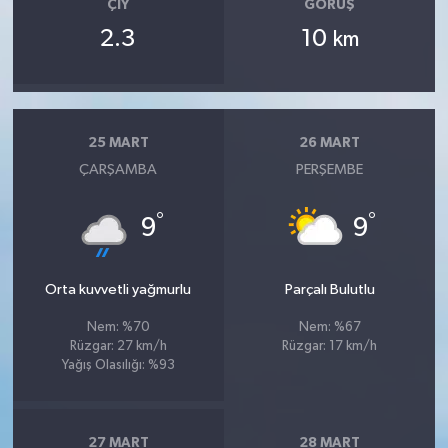
ÇIY
GÖRÜŞ
2.3
10
km
25 MART
26 MART
ÇARŞAMBA
PERŞEMBE
°
°
9
9
Orta kuvvetli yağmurlu
Parçalı Bulutlu
Nem: %70
Nem: %67
Rüzgar: 27 km/h
Rüzgar: 17 km/h
Yağış Olasılığı: %93
27 MART
28 MART