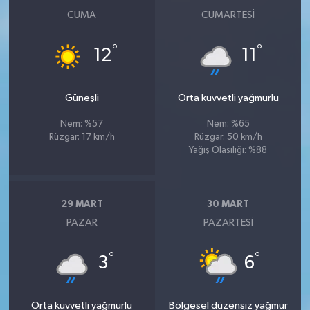
CUMA
CUMARTESI
°
°
12
11
Güneşli
Orta kuvvetli yağmurlu
Nem: %57
Nem: %65
Rüzgar: 17 km/h
Rüzgar: 50 km/h
Yağış Olasılığı: %88
29 MART
30 MART
PAZAR
PAZARTESI
°
°
3
6
Orta kuvvetli yağmurlu
Bölgesel düzensiz yağmur