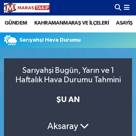
GÜNDEM
KAHRAMANMARAŞ VE İLÇELERİ
ASAYİŞ
Kahramanmaraş Nöbetçi Eczaneler
Kahramanmaraş Hava Durumu
Sarıyahşi Hava Durumu
Kahramanmaraş Namaz Vakitleri
Sarıyahşi Bugün, Yarın ve 1
Kahramanmaraş Trafik Yoğunluk Haritası
Haftalık Hava Durumu Tahmini
Süper Lig Puan Durumu ve Fikstür
ŞU AN
Tüm Manşetler
Son Dakika Haberleri
Aksaray
Haber Arşivi