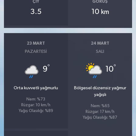
ÇIY
GÖRÜŞ
3.5
10
km
23 MART
24 MART
PAZARTESI
SALI
°
°
9
10
Orta kuvvetli yağmurlu
Bölgesel düzensiz yağmur
yağışlı
Nem: %73
Rüzgar: 10 km/h
Nem: %65
Yağış Olasılığı: %89
Rüzgar: 17 km/h
Yağış Olasılığı: %87