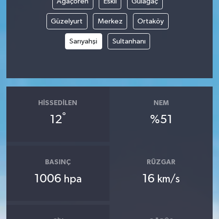
Ağaçören
Eskil
Gülağaç
Güzelyurt
Merkez
Ortaköy
Sarıyahşi
Sultanhanı
HISSEDILEN
NEM
°
12
%51
BASINÇ
RÜZGAR
1006
16
hpa
km/s