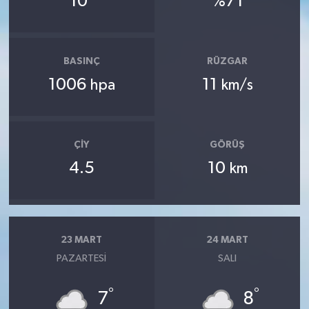
10
%71
BASINÇ
RÜZGAR
1006
11
hpa
km/s
ÇIY
GÖRÜŞ
4.5
10
km
23 MART
24 MART
PAZARTESI
SALI
°
°
7
8