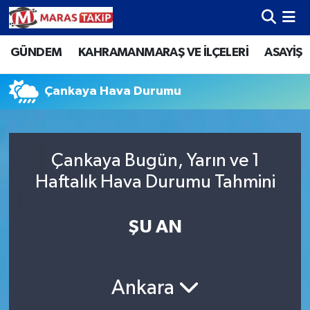
GÜNDEM
KAHRAMANMARAŞ VE İLÇELERİ
ASAYİŞ
Kahramanmaraş Nöbetçi Eczaneler
Kahramanmaraş Hava Durumu
Çankaya Hava Durumu
Kahramanmaraş Namaz Vakitleri
Çankaya Bugün, Yarın ve 1
Kahramanmaraş Trafik Yoğunluk Haritası
Haftalık Hava Durumu Tahmini
Süper Lig Puan Durumu ve Fikstür
ŞU AN
Tüm Manşetler
Son Dakika Haberleri
Ankara
Haber Arşivi