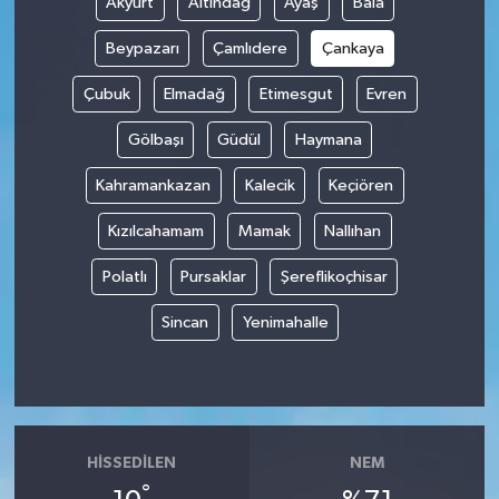
Akyurt
Altındağ
Ayaş
Bala
Beypazarı
Çamlıdere
Çankaya
Çubuk
Elmadağ
Etimesgut
Evren
Gölbaşı
Güdül
Haymana
Kahramankazan
Kalecik
Keçiören
Kızılcahamam
Mamak
Nallıhan
Polatlı
Pursaklar
Şereflikoçhisar
Sincan
Yenimahalle
HISSEDILEN
NEM
°