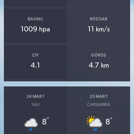
BASINÇ
RÜZGAR
1009
11
hpa
km/s
ÇIY
GÖRÜŞ
4.1
4.7
km
24 MART
25 MART
SALI
ÇARŞAMBA
°
°
8
8