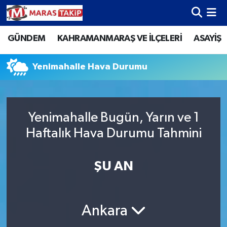
GÜNDEM
KAHRAMANMARAŞ VE İLÇELERİ
ASAYİŞ
Kahramanmaraş Nöbetçi Eczaneler
Kahramanmaraş Hava Durumu
Yenimahalle Hava Durumu
Kahramanmaraş Namaz Vakitleri
Yenimahalle Bugün, Yarın ve 1
Kahramanmaraş Trafik Yoğunluk Haritası
Haftalık Hava Durumu Tahmini
Süper Lig Puan Durumu ve Fikstür
ŞU AN
Tüm Manşetler
Son Dakika Haberleri
Ankara
Haber Arşivi