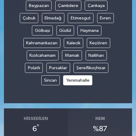
Beypazarı
Çamlıdere
Çankaya
Çubuk
Elmadağ
Etimesgut
Evren
Gölbaşı
Güdül
Haymana
Kahramankazan
Kalecik
Keçiören
Kızılcahamam
Mamak
Nallıhan
Polatlı
Pursaklar
Şereflikoçhisar
Sincan
Yenimahalle
HISSEDILEN
NEM
°
6
%87