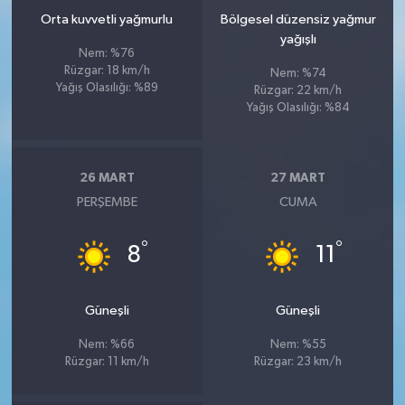
Orta kuvvetli yağmurlu
Bölgesel düzensiz yağmur
yağışlı
Nem: %76
Rüzgar: 18 km/h
Nem: %74
Yağış Olasılığı: %89
Rüzgar: 22 km/h
Yağış Olasılığı: %84
26 MART
27 MART
PERŞEMBE
CUMA
°
°
8
11
Güneşli
Güneşli
Nem: %66
Nem: %55
Rüzgar: 11 km/h
Rüzgar: 23 km/h