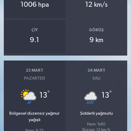
1006
12
hpa
km/s
ÇIY
GÖRÜŞ
9.1
9
km
23 MART
24 MART
PAZARTESI
SALI
°
°
13
13
Bölgesel düzensiz yağmur
Şiddetli yağmurlu
yağışlı
Nem: %80
Rüzgar: 12 km/h
Nem: %75