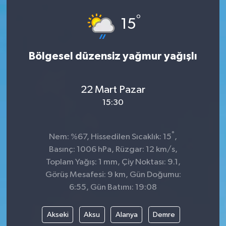
°
15
Bölgesel düzensiz yağmur yağışlı
22 Mart Pazar
15:30
°
Nem: %67, Hissedilen Sıcaklık: 15
,
Basınç: 1006 hPa, Rüzgar: 12 km/s,
Toplam Yağış: 1 mm, Çiy Noktası: 9.1,
Görüş Mesafesi: 9 km, Gün Doğumu:
6:55, Gün Batımı: 19:08
Akseki
Aksu
Alanya
Demre