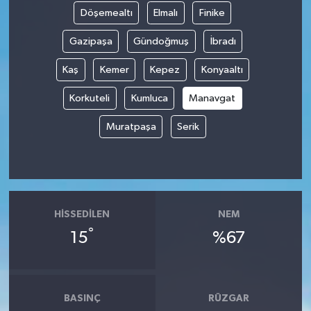
Döşemealtı
Elmalı
Finike
Gazipaşa
Gündoğmuş
İbradı
Kaş
Kemer
Kepez
Konyaaltı
Korkuteli
Kumluca
Manavgat
Muratpaşa
Serik
HISSEDILEN
NEM
°
15
%67
BASINÇ
RÜZGAR