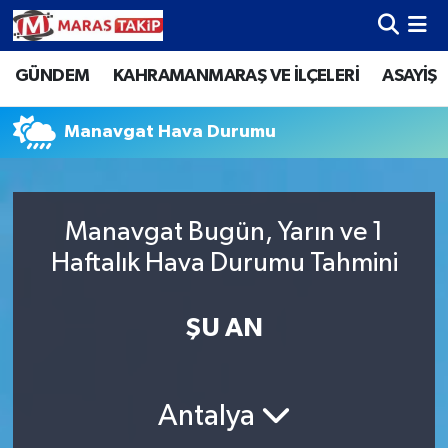
GÜNDEM
KAHRAMANMARAŞ VE İLÇELERİ
ASAYİŞ
Kahramanmaraş Nöbetçi Eczaneler
Kahramanmaraş Hava Durumu
Manavgat Hava Durumu
Kahramanmaraş Namaz Vakitleri
Manavgat Bugün, Yarın ve 1
Kahramanmaraş Trafik Yoğunluk Haritası
Haftalık Hava Durumu Tahmini
Süper Lig Puan Durumu ve Fikstür
ŞU AN
Tüm Manşetler
Son Dakika Haberleri
Antalya
Haber Arşivi