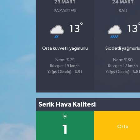
23 MART
24 MART
PAZARTESI
SALI
°
13
13
Orta kuvvetli yağmurlu
Şiddetli yağmurl
Nem: %79
Nem: %80
Rüzgar: 19 km/h
Rüzgar: 17 km/h
Yağış Olasılığı: %91
Yağış Olasılığı: %8
Serik Hava Kalitesi
İyi
1
Orta