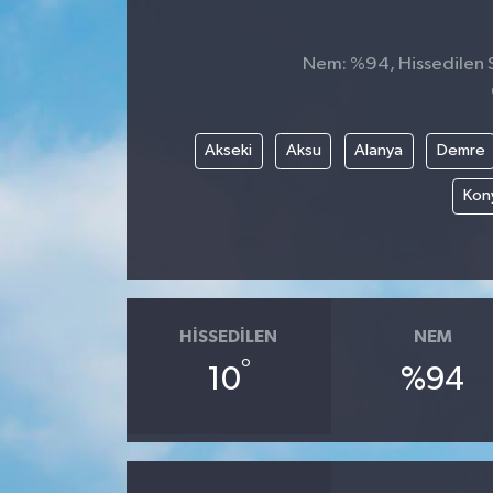
Nem: %94, Hissedilen Sı
Akseki
Aksu
Alanya
Demre
Kony
HISSEDILEN
NEM
°
10
%94