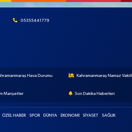
05355441779
ahramanmaraş Hava Durumu
Kahramanmaraş Namaz Vakitl
m Manşetler
Son Dakika Haberleri
ÖZEL HABER
SPOR
DÜNYA
EKONOMİ
SİYASET
SAĞLIK