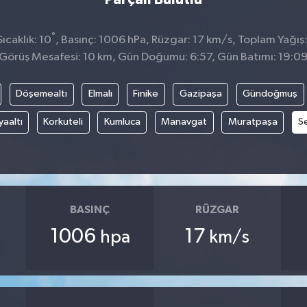
°
caklık: 10
, Basınç: 1006 hPa, Rüzgar: 17 km/s, Toplam Yağış
Görüş Mesafesi: 10 km, Gün Doğumu: 6:57, Gün Batımı: 19:0
Döşemealtı
Elmalı
Finike
Gazipaşa
Gündoğmuş
aaltı
Korkuteli
Kumluca
Manavgat
Muratpaşa
Se
BASINÇ
RÜZGAR
1006
17
hpa
km/s