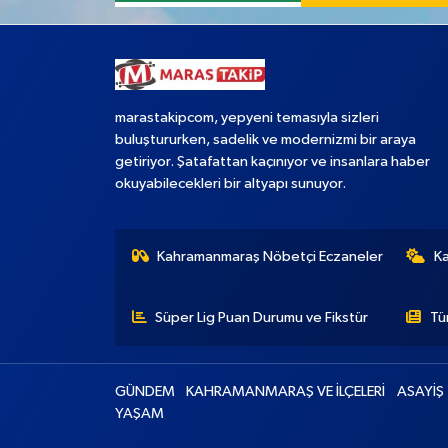
marastakipcom, yepyeni temasıyla sizleri
buluştururken, sadelik ve modernizmi bir araya
getiriyor. Şatafattan kaçınıyor ve insanlara haber
okuyabilecekleri bir altyapı sunuyor.
Kahramanmaraş Nöbetçi Eczaneler
K
Süper Lig Puan Durumu ve Fikstür
Tü
GÜNDEM
KAHRAMANMARAŞ VE İLÇELERİ
ASAYİŞ
YAŞAM