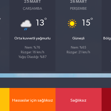
25 MART
26 MART
ÇARŞAMBA
PERŞEMBE
°
°
°
13
15
u
Orta kuvvetli yağmurlu
Güneşli
Bölg
Nem: %76
Nem: %65
Rüzgar: 16 km/h
Rüzgar: 21 km/h
1
Yağış Olasılığı: %87
Hassaslar için sağlıksız
Sağlıksız