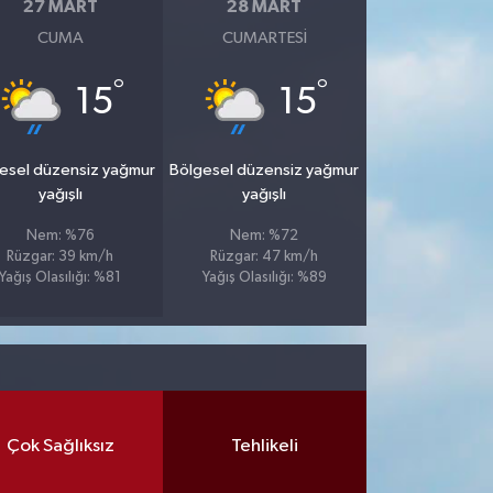
27 MART
28 MART
CUMA
CUMARTESI
°
°
15
15
esel düzensiz yağmur
Bölgesel düzensiz yağmur
yağışlı
yağışlı
Nem: %76
Nem: %72
Rüzgar: 39 km/h
Rüzgar: 47 km/h
Yağış Olasılığı: %81
Yağış Olasılığı: %89
Çok Sağlıksız
Tehlikeli