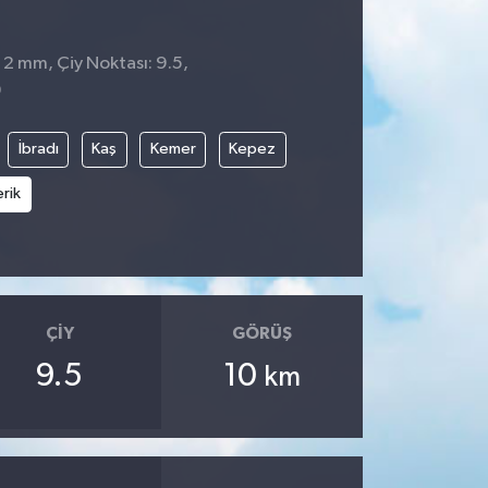
: 2 mm, Çiy Noktası: 9.5,
9
İbradı
Kaş
Kemer
Kepez
rik
ÇIY
GÖRÜŞ
9.5
10
km