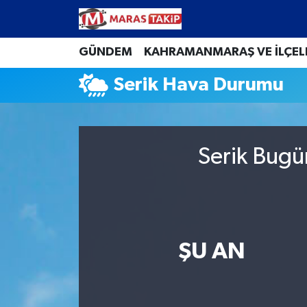
Kahramanmaraş Nöbetçi Eczaneler
GÜNDEM
KAHRAMANMARAŞ VE İLÇEL
Serik Hava Durumu
Kahramanmaraş Hava Durumu
Kahramanmaraş Namaz Vakitleri
Serik Bugü
Kahramanmaraş Trafik Yoğunluk Haritası
Süper Lig Puan Durumu ve Fikstür
Tüm Manşetler
ŞU AN
Son Dakika Haberleri
Haber Arşivi