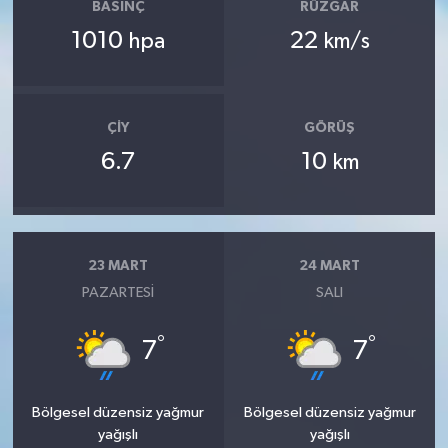
BASINÇ
RÜZGAR
1010
22
hpa
km/s
ÇIY
GÖRÜŞ
6.7
10
km
23 MART
24 MART
PAZARTESI
SALI
°
°
7
7
Bölgesel düzensiz yağmur
Bölgesel düzensiz yağmur
yağışlı
yağışlı