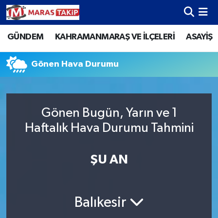
GÜNDEM
KAHRAMANMARAŞ VE İLÇELERİ
ASAYİŞ
Kahramanmaraş Nöbetçi Eczaneler
Kahramanmaraş Hava Durumu
Gönen Hava Durumu
Kahramanmaraş Namaz Vakitleri
Gönen Bugün, Yarın ve 1
Kahramanmaraş Trafik Yoğunluk Haritası
Haftalık Hava Durumu Tahmini
Süper Lig Puan Durumu ve Fikstür
ŞU AN
Tüm Manşetler
Son Dakika Haberleri
Balıkesir
Haber Arşivi