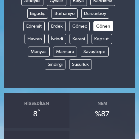
Altıeylül
Ayvalık
Balya
Bandırma
Bigadiç
Burhaniye
Dursunbey
Edremit
Erdek
Gömeç
Gönen
Havran
İvrindi
Karesi
Kepsut
Manyas
Marmara
Savaştepe
Sındırgı
Susurluk
HISSEDILEN
NEM
°
8
%87