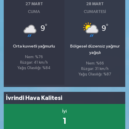
27 MART
28 MART
CUMA
CUMARTESI
°
°
9
9
Orta kuvvetli yağmurlu
Bölgesel düzensiz yağmur
yağışlı
Nem: %76
Rüzgar: 41 km/h
Nem: %66
Yağış Olasılığı: %84
Rüzgar: 31 km/h
Yağış Olasılığı: %87
İvrindi Hava Kalitesi
İyi
1