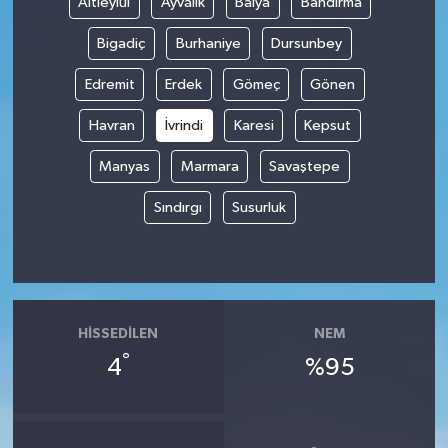
Altıeylül
Ayvalık
Balya
Bandırma
Bigadiç
Burhaniye
Dursunbey
Edremit
Erdek
Gömeç
Gönen
Havran
İvrindi
Karesi
Kepsut
Manyas
Marmara
Savaştepe
Sındırgı
Susurluk
HISSEDILEN
NEM
°
4
%95