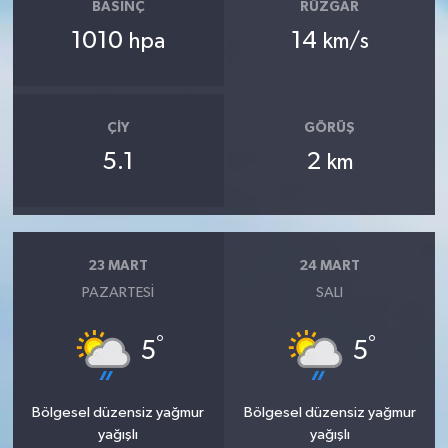
BASINÇ
RÜZGAR
1010
14
hpa
km/s
ÇIY
GÖRÜŞ
5.1
2
km
23 MART
24 MART
PAZARTESI
SALI
°
°
5
5
Bölgesel düzensiz yağmur
Bölgesel düzensiz yağmur
yağışlı
yağışlı