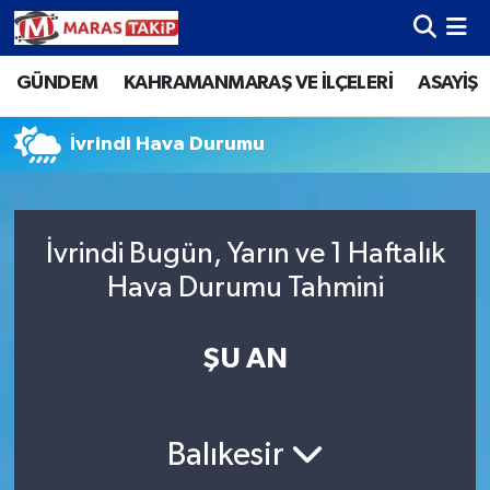
GÜNDEM
KAHRAMANMARAŞ VE İLÇELERİ
ASAYİŞ
Kahramanmaraş Nöbetçi Eczaneler
Kahramanmaraş Hava Durumu
İvrindi Hava Durumu
Kahramanmaraş Namaz Vakitleri
İvrindi Bugün, Yarın ve 1 Haftalık
Kahramanmaraş Trafik Yoğunluk Haritası
Hava Durumu Tahmini
Süper Lig Puan Durumu ve Fikstür
ŞU AN
Tüm Manşetler
Son Dakika Haberleri
Balıkesir
Haber Arşivi