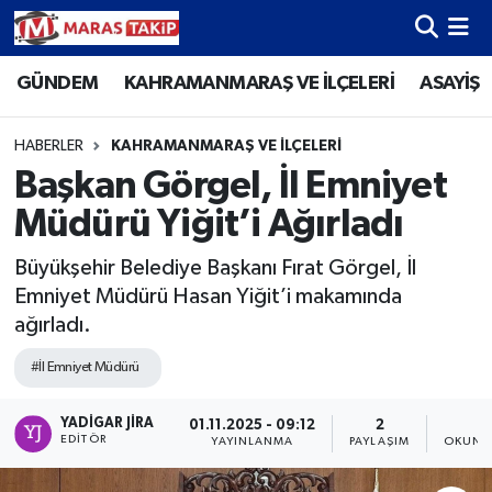
GÜNDEM
KAHRAMANMARAŞ VE İLÇELERİ
ASAYİŞ
Kahramanmaraş Nöbetçi Eczaneler
Kahramanmaraş Hava Durumu
HABERLER
KAHRAMANMARAŞ VE İLÇELERİ
Başkan Görgel, İl Emniyet
Kahramanmaraş Namaz Vakitleri
Müdürü Yiğit’i Ağırladı
Kahramanmaraş Trafik Yoğunluk Haritası
Büyükşehir Belediye Başkanı Fırat Görgel, İl
Emniyet Müdürü Hasan Yiğit’i makamında
Süper Lig Puan Durumu ve Fikstür
ağırladı.
Tüm Manşetler
#İl Emniyet Müdürü
Son Dakika Haberleri
YADIGAR JIRA
01.11.2025 - 09:12
2
1
EDITÖR
YAYINLANMA
PAYLAŞIM
OKUNM
Haber Arşivi