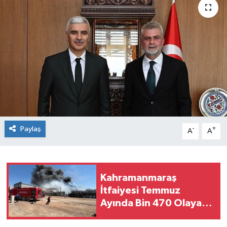
Paylaş
-
+
A
A
Kahramanmaraş
İtfaiyesi Temmuz
Ayında Bin 470 Olaya
Müdahale Etti