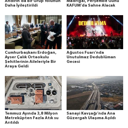
Andırın’da Bir Grup Yolunun
Madrigal, Perşembe Günü
Daha İyileştirildi
KAFUM’da Sahne Alacak
Cumhurbaşkanı Erdoğan,
Ağustos Fuarı’nda
Ayser Çalık Ortaokulu
Unutulmaz Dedublüman
Şehitlerinin Aileleriyle Bir
Gecesi
Araya Geldi
Temmuz Ayında 3,8 Milyon
Sanayi Kavşağı’nda Ana
Metreküpten Fazla Atık su
Güzergah Ulaşıma Açıldı
Arıtıldı