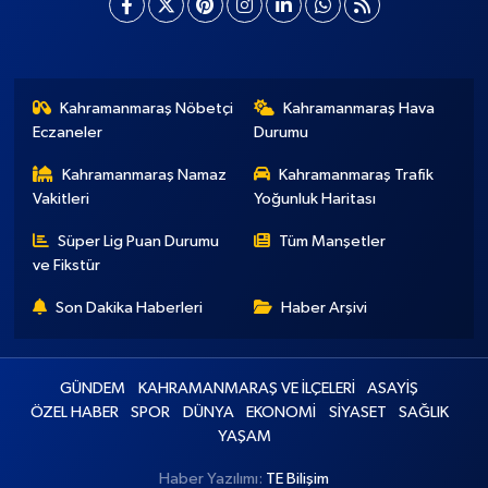
Kahramanmaraş Nöbetçi
Kahramanmaraş Hava
Eczaneler
Durumu
Kahramanmaraş Namaz
Kahramanmaraş Trafik
Vakitleri
Yoğunluk Haritası
Süper Lig Puan Durumu
Tüm Manşetler
ve Fikstür
Son Dakika Haberleri
Haber Arşivi
GÜNDEM
KAHRAMANMARAŞ VE İLÇELERİ
ASAYİŞ
ÖZEL HABER
SPOR
DÜNYA
EKONOMİ
SİYASET
SAĞLIK
YAŞAM
Haber Yazılımı:
TE Bilişim