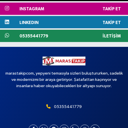
INSTAGRAM
TAKIP ET
LINKEDIN
TAKIP ET
05355441779
İLETIŞIM
marastakipcom, yepyeni temasıyla sizleri buluştururken, sadelik
ve modernizmi bir araya getiriyor. Şatafattan kaçınıyor ve
insanlara haber okuyabilecekleri bir altyapı sunuyor.
05355441779