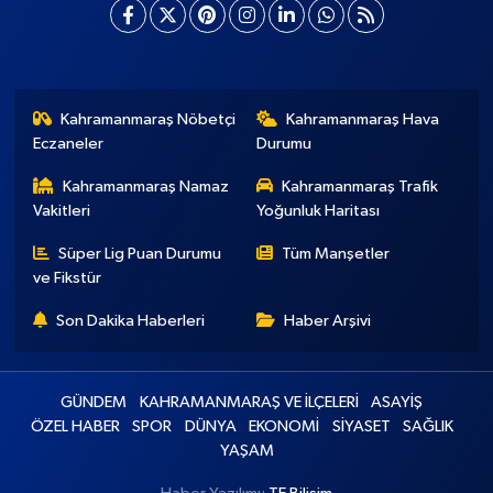
Kahramanmaraş Nöbetçi
Kahramanmaraş Hava
Eczaneler
Durumu
Kahramanmaraş Namaz
Kahramanmaraş Trafik
Vakitleri
Yoğunluk Haritası
Süper Lig Puan Durumu
Tüm Manşetler
ve Fikstür
Son Dakika Haberleri
Haber Arşivi
GÜNDEM
KAHRAMANMARAŞ VE İLÇELERİ
ASAYİŞ
ÖZEL HABER
SPOR
DÜNYA
EKONOMİ
SİYASET
SAĞLIK
YAŞAM