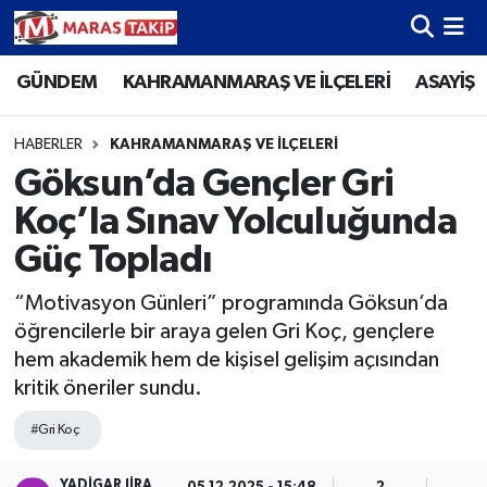
GÜNDEM
KAHRAMANMARAŞ VE İLÇELERİ
ASAYİŞ
Kahramanmaraş Nöbetçi Eczaneler
Kahramanmaraş Hava Durumu
HABERLER
KAHRAMANMARAŞ VE İLÇELERİ
Göksun’da Gençler Gri
Kahramanmaraş Namaz Vakitleri
Koç’la Sınav Yolculuğunda
Kahramanmaraş Trafik Yoğunluk Haritası
Güç Topladı
“Motivasyon Günleri” programında Göksun’da
Süper Lig Puan Durumu ve Fikstür
öğrencilerle bir araya gelen Gri Koç, gençlere
hem akademik hem de kişisel gelişim açısından
Tüm Manşetler
kritik öneriler sundu.
Son Dakika Haberleri
#Gri Koç
Haber Arşivi
YADIGAR JIRA