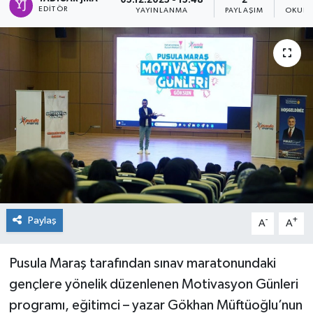
05.12.2025 - 15:48
2
EDITÖR
YAYINLANMA
PAYLAŞIM
OKUNM
Paylaş
-
+
A
A
Pusula Maraş tarafından sınav maratonundaki
gençlere yönelik düzenlenen Motivasyon Günleri
programı, eğitimci – yazar Gökhan Müftüoğlu’nun