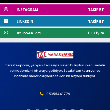
INSTAGRAM
TAKIP ET
LINKEDIN
TAKIP ET
05355441779
İLETIŞIM
marastakipcom, yepyeni temasıyla sizleri buluştururken, sadelik
ve modernizmi bir araya getiriyor. Şatafattan kaçınıyor ve
insanlara haber okuyabilecekleri bir altyapı sunuyor.
05355441779