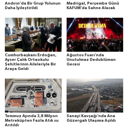
Andırın’da Bir Grup Yolunun
Madrigal, Perşembe Günü
Daha İyileştirildi
KAFUM’da Sahne Alacak
Cumhurbaşkanı Erdoğan,
Ağustos Fuarı’nda
Ayser Çalık Ortaokulu
Unutulmaz Dedublüman
Şehitlerinin Aileleriyle Bir
Gecesi
Araya Geldi
Temmuz Ayında 3,8 Milyon
Sanayi Kavşağı’nda Ana
Metreküpten Fazla Atık su
Güzergah Ulaşıma Açıldı
Arıtıldı