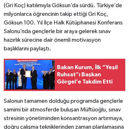
(Gri Koç) katılımıyla Göksun’da sürdü. Türkiye’de
milyonlarca öğrencinin takip ettiği Gri Koç,
Göksun 100. Yıl İlçe Halk Kütüphanesi Konferans
Salonu’nda gençlerle bir araya gelerek sınav
hazırlık sürecine dair önemli motivasyon
başlıklarını paylaştı.
Bakan Kurum, İlk “Yeşil
Ruhsat”ı Başkan
Görgel’e Takdim Etti
Salonun tamamen dolduğu programda gençlerle
samimi bir atmosferde buluşan Müftüoğlu, sınav
stresinin yönetiminden konsantrasyon artırmaya,
doğru çalışma tekniklerinden zaman planlamasına