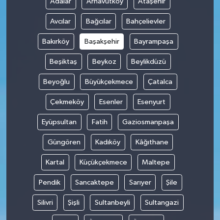
Adalar
Arnavutköy
Ataşehir
Avcılar
Bağcılar
Bahçelievler
Bakırköy
Başakşehir
Bayrampaşa
Beşiktaş
Beykoz
Beylikdüzü
Beyoğlu
Büyükçekmece
Çatalca
Çekmeköy
Esenler
Esenyurt
Eyüpsultan
Fatih
Gaziosmanpaşa
Güngören
Kadıköy
Kâğıthane
Kartal
Küçükçekmece
Maltepe
Pendik
Sancaktepe
Sarıyer
Şile
Silivri
Şişli
Sultanbeyli
Sultangazi