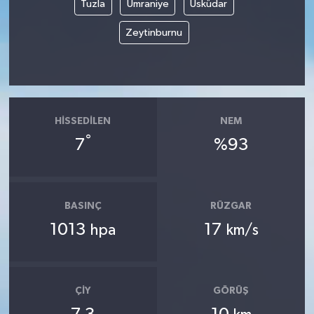
Tuzla
Ümraniye
Üsküdar
Zeytinburnu
HISSEDILEN
NEM
°
7
%93
BASINÇ
RÜZGAR
1013
17
hpa
km/s
ÇIY
GÖRÜŞ