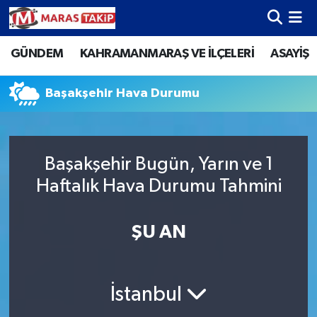
GÜNDEM
KAHRAMANMARAŞ VE İLÇELERİ
ASAYİŞ
Kahramanmaraş Nöbetçi Eczaneler
Kahramanmaraş Hava Durumu
Başakşehir Hava Durumu
Kahramanmaraş Namaz Vakitleri
Başakşehir Bugün, Yarın ve 1
Kahramanmaraş Trafik Yoğunluk Haritası
Haftalık Hava Durumu Tahmini
Süper Lig Puan Durumu ve Fikstür
ŞU AN
Tüm Manşetler
Son Dakika Haberleri
İstanbul
Haber Arşivi