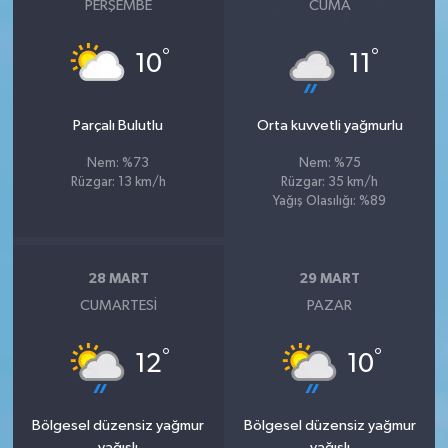
PERŞEMBE
CUMA
°
°
10
11
Parçalı Bulutlu
Orta kuvvetli yağmurlu
Nem: %73
Nem: %75
Rüzgar: 13 km/h
Rüzgar: 35 km/h
Yağış Olasılığı: %89
28 MART
29 MART
CUMARTESI
PAZAR
°
°
12
10
Bölgesel düzensiz yağmur
Bölgesel düzensiz yağmur
yağışlı
yağışlı