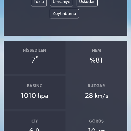
Tuzla
Ümraniye
Üsküdar
Zeytinburnu
HISSEDILEN
NEM
°
7
%81
BASINÇ
RÜZGAR
1010
28
hpa
km/s
ÇIY
GÖRÜŞ