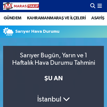
GÜNDEM
KAHRAMANMARAŞ VE İLÇELERİ
ASAYİŞ
Kahramanmaraş Nöbetçi Eczaneler
Kahramanmaraş Hava Durumu
Sarıyer Hava Durumu
Kahramanmaraş Namaz Vakitleri
Sarıyer Bugün, Yarın ve 1
Kahramanmaraş Trafik Yoğunluk Haritası
Haftalık Hava Durumu Tahmini
Süper Lig Puan Durumu ve Fikstür
ŞU AN
Tüm Manşetler
Son Dakika Haberleri
İstanbul
Haber Arşivi