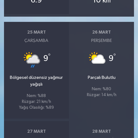
6.9
10
km
25 MART
26 MART
ÇARŞAMBA
PERŞEMBE
°
°
9
9
Bölgesel düzensiz yağmur
Parçalı Bulutlu
yağışlı
Nem: %80
Rüzgar: 14 km/h
Nem: %88
Rüzgar: 21 km/h
Yağış Olasılığı: %89
27 MART
28 MART