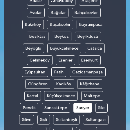
Adalar
Arnavutköy
Ataşehir
Avcılar
Bağcılar
Bahçelievler
Bakırköy
Başakşehir
Bayrampaşa
Beşiktaş
Beykoz
Beylikdüzü
Beyoğlu
Büyükçekmece
Çatalca
Çekmeköy
Esenler
Esenyurt
Eyüpsultan
Fatih
Gaziosmanpaşa
Güngören
Kadıköy
Kâğıthane
Kartal
Küçükçekmece
Maltepe
Pendik
Sancaktepe
Sarıyer
Şile
Silivri
Şişli
Sultanbeyli
Sultangazi