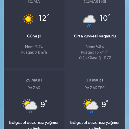
CUMA
CUMARTESI
°
°
12
10
Güneşli
Orta kuvvetli yağmurlu
Nem: %74
Nem: %84
Rüzgar: 9 km/h
Rüzgar: 15 km/h
Yağış Olasılığı: %72
29 MART
30 MART
PAZAR
PAZARTESI
°
°
9
9
Bölgesel düzensiz yağmur
Bölgesel düzensiz yağmur
yağışlı
yağışlı