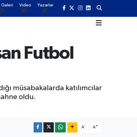
 Galeri
Video
Yazarlar
an Futbol
ldığı müsabakalarda katılımcılar
sahne oldu.
-
+
A
A