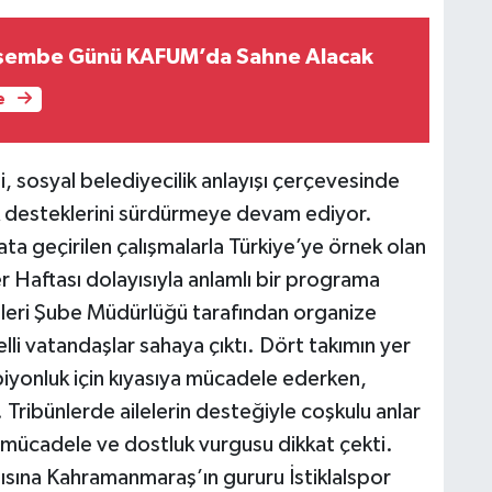
rşembe Günü KAFUM’da Sahne Alacak
e
sosyal belediyecilik anlayışı çerçevesinde
ik desteklerini sürdürmeye devam ediyor.
a geçirilen çalışmalarla Türkiye’ye örnek olan
er Haftası dolayısıyla anlamlı bir programa
etleri Şube Müdürlüğü tarafından organize
lli vatandaşlar sahaya çıktı. Dört takımın yer
piyonluk için kıyasıya mücadele ederken,
 Tribünlerde ailelerin desteğiyle coşkulu anlar
 mücadele ve dostluk vurgusu dikkat çekti.
ısına Kahramanmaraş’ın gururu İstiklalspor