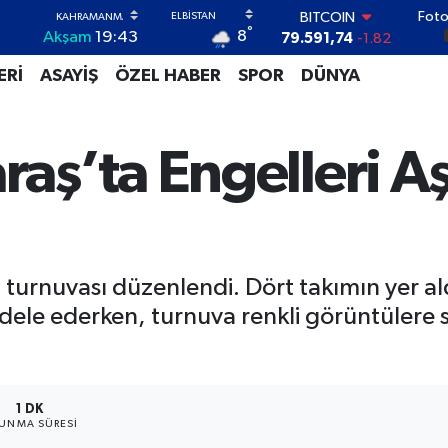
Foto
DOLAR
°
8
Akşam
19:43
45,43620
0.02
EURO
ERİ
ASAYİŞ
ÖZEL HABER
SPOR
DÜNYA
53,38690
0.19
STERLİN
61,60380
0.18
G.ALTIN
ş’ta Engelleri Aş
6862,09000
0.19
BİST100
14.598,00
0
BITCOIN
79.591,74
-1.82
ol turnuvası düzenlendi. Dört takımın yer a
dele ederken, turnuva renkli görüntülere 
1 DK
UNMA SÜRESI