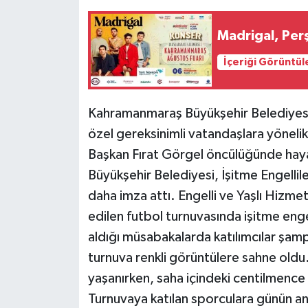
Madrigal, Pe
İçeriği Görüntül
Kahramanmaraş Büyükşehir Belediyesi, 
özel gereksinimli vatandaşlara yönel
Başkan Fırat Görgel öncülüğünde hayat
Büyükşehir Belediyesi, İşitme Engellil
daha imza attı. Engelli ve Yaşlı Hizm
edilen futbol turnuvasında işitme enge
aldığı müsabakalarda katılımcılar şam
turnuva renkli görüntülere sahne oldu.
yaşanırken, saha içindeki centilmence
Turnuvaya katılan sporculara günün an