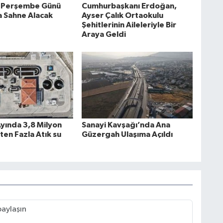
, Perşembe Günü
Cumhurbaşkanı Erdoğan,
 Sahne Alacak
Ayser Çalık Ortaokulu
Şehitlerinin Aileleriyle Bir
Araya Geldi
ında 3,8 Milyon
Sanayi Kavşağı’nda Ana
en Fazla Atık su
Güzergah Ulaşıma Açıldı