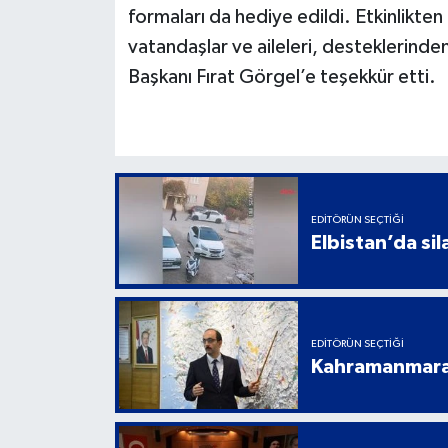
formaları da hediye edildi. Etkinlikt
vatandaşlar ve aileleri, desteklerin
Başkanı Fırat Görgel’e teşekkür etti.
EDITÖRÜN SEÇTIĞI
Elbistan’da sil
EDITÖRÜN SEÇTIĞI
Kahramanmaraş