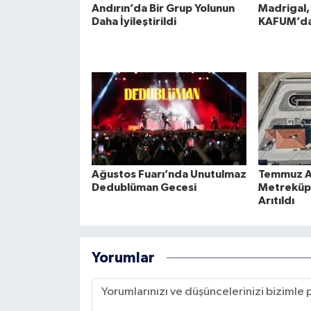
Andırın’da Bir Grup Yolunun
Madrigal
Daha İyileştirildi
KAFUM’da
Ağustos Fuarı’nda Unutulmaz
Temmuz Ay
Dedublüman Gecesi
Metreküpt
Arıtıldı
Yorumlar