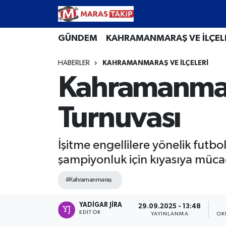
Kahramanmaraş Nöbetçi Eczaneler
GÜNDEM
KAHRAMANMARAŞ VE İLÇEL
HABERLER
KAHRAMANMARAŞ VE İLÇELERİ
Kahramanmaraş Hava Durumu
Kahramanmara
Kahramanmaraş Namaz Vakitleri
Turnuvası
Kahramanmaraş Trafik Yoğunluk Haritası
Süper Lig Puan Durumu ve Fikstür
İşitme engellilere yönelik futb
şampiyonluk için kıyasıya müca
Tüm Manşetler
#Kahramanmaraş
Son Dakika Haberleri
YADIGAR JIRA
29.09.2025 - 13:48
EDITÖR
YAYINLANMA
OK
Haber Arşivi