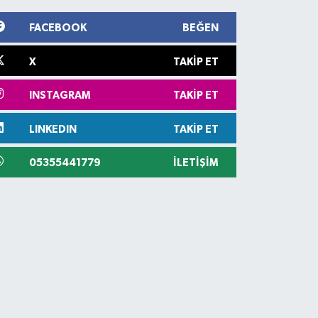
FACEBOOK
BEĞEN
X
TAKIP ET
INSTAGRAM
TAKIP ET
LINKEDIN
TAKIP ET
05355441779
İLETIŞIM