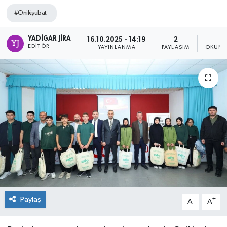
#Onikişubat
YADIGAR JIRA
16.10.2025 - 14:19
2
1
EDITÖR
YAYINLANMA
PAYLAŞIM
OKUNM
Paylaş
-
+
A
A