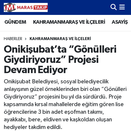
GÜNDEM
KAHRAMANMARAŞ VE İLÇELERİ
ASAYİŞ
Kahramanmaraş Nöbetçi Eczaneler
Kahramanmaraş Hava Durumu
HABERLER
KAHRAMANMARAŞ VE İLÇELERİ
Onikişubat’ta “Gönülleri
Kahramanmaraş Namaz Vakitleri
Giydiriyoruz” Projesi
Kahramanmaraş Trafik Yoğunluk Haritası
Devam Ediyor
Onikişubat Belediyesi, sosyal belediyecilik
Süper Lig Puan Durumu ve Fikstür
anlayışının güzel örneklerinden biri olan “Gönülleri
Giydiriyoruz” projesini bu yıl da sürdürdü. Proje
Tüm Manşetler
kapsamında kırsal mahallelerde eğitim gören lise
öğrencilerine 3 bin adet eşofman takımı,
Son Dakika Haberleri
ayakkabı, bere, eldiven ve kaşkoldan oluşan
Haber Arşivi
hediyeler takdim edildi.