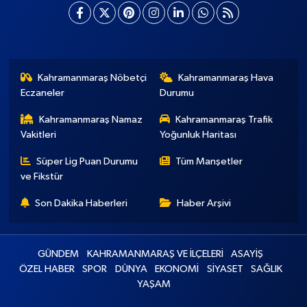
Kahramanmaraş Nöbetçi
Kahramanmaraş Hava
Eczaneler
Durumu
Kahramanmaraş Namaz
Kahramanmaraş Trafik
Vakitleri
Yoğunluk Haritası
Süper Lig Puan Durumu
Tüm Manşetler
ve Fikstür
Son Dakika Haberleri
Haber Arşivi
GÜNDEM
KAHRAMANMARAŞ VE İLÇELERİ
ASAYİŞ
ÖZEL HABER
SPOR
DÜNYA
EKONOMİ
SİYASET
SAĞLIK
YAŞAM