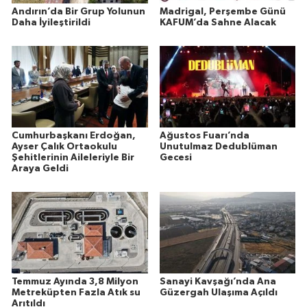
Andırın’da Bir Grup Yolunun
Madrigal, Perşembe Günü
Daha İyileştirildi
KAFUM’da Sahne Alacak
Cumhurbaşkanı Erdoğan,
Ağustos Fuarı’nda
Ayser Çalık Ortaokulu
Unutulmaz Dedublüman
Şehitlerinin Aileleriyle Bir
Gecesi
Araya Geldi
Temmuz Ayında 3,8 Milyon
Sanayi Kavşağı’nda Ana
Metreküpten Fazla Atık su
Güzergah Ulaşıma Açıldı
Arıtıldı