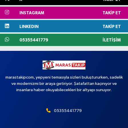
INSTAGRAM
TAKIP ET
LINKEDIN
TAKIP ET
05355441779
İLETIŞIM
marastakipcom, yepyeni temasıyla sizleri buluştururken, sadelik
ve modernizmi bir araya getiriyor. Şatafattan kaçınıyor ve
insanlara haber okuyabilecekleri bir altyapı sunuyor.
05355441779