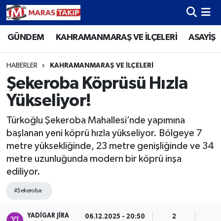
GÜNDEM
KAHRAMANMARAŞ VE İLÇELERİ
ASAYİŞ
Kahramanmaraş Nöbetçi Eczaneler
Kahramanmaraş Hava Durumu
HABERLER
KAHRAMANMARAŞ VE İLÇELERİ
Şekeroba Köprüsü Hızla
Kahramanmaraş Namaz Vakitleri
Yükseliyor!
Kahramanmaraş Trafik Yoğunluk Haritası
Türkoğlu Şekeroba Mahallesi’nde yapımına
başlanan yeni köprü hızla yükseliyor. Bölgeye 7
Süper Lig Puan Durumu ve Fikstür
metre yüksekliğinde, 23 metre genişliğinde ve 34
metre uzunluğunda modern bir köprü inşa
Tüm Manşetler
ediliyor.
Son Dakika Haberleri
#Şekeroba
Haber Arşivi
YADIGAR JIRA
06.12.2025 - 20:50
2