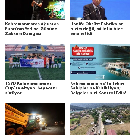
Kahramanmaraş Ağustos
Hanife Öksüz: Fabrikalar
Fuarı’nın Yedinci Gününe
bizim değil, milletin bize
Zakkum Damgası
emanetidir
TSYD Kahramanmaraş
Kahramanmaraş’ta Tekne
Cup’ta altyapı heyecanı
Sahiplerine Kritik Uyarı;
sürüyor
Belgelerinizi Kontrol Edin!