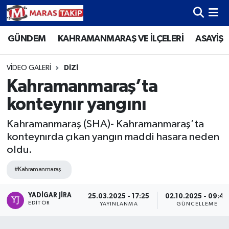
GÜNDEM
KAHRAMANMARAŞ VE İLÇELERİ
ASAYİŞ
Kahramanmaraş Nöbetçi Eczaneler
Kahramanmaraş Hava Durumu
VIDEO GALERI
DIZI
Kahramanmaraş’ta
Kahramanmaraş Namaz Vakitleri
konteynır yangını
Kahramanmaraş Trafik Yoğunluk Haritası
Kahramanmaraş (SHA)- Kahramanmaraş’ta
konteynırda çıkan yangın maddi hasara neden
Süper Lig Puan Durumu ve Fikstür
oldu.
Tüm Manşetler
#Kahramanmaraş
Son Dakika Haberleri
YADIGAR JIRA
25.03.2025 - 17:25
02.10.2025 - 09:44
EDITÖR
YAYINLANMA
GÜNCELLEME
Haber Arşivi