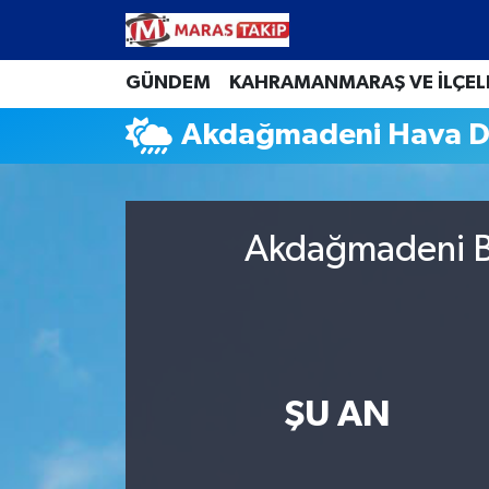
Kahramanmaraş Nöbetçi Eczaneler
GÜNDEM
KAHRAMANMARAŞ VE İLÇEL
Akdağmadeni Hava 
Kahramanmaraş Hava Durumu
Kahramanmaraş Namaz Vakitleri
Akdağmadeni Bu
Kahramanmaraş Trafik Yoğunluk Haritası
Süper Lig Puan Durumu ve Fikstür
Tüm Manşetler
ŞU AN
Son Dakika Haberleri
Haber Arşivi