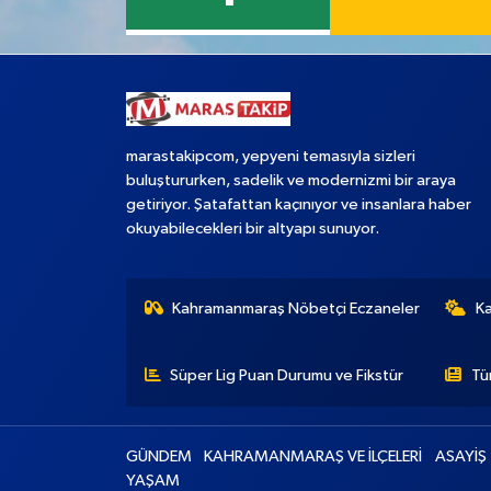
marastakipcom, yepyeni temasıyla sizleri
buluştururken, sadelik ve modernizmi bir araya
getiriyor. Şatafattan kaçınıyor ve insanlara haber
okuyabilecekleri bir altyapı sunuyor.
Kahramanmaraş Nöbetçi Eczaneler
K
Süper Lig Puan Durumu ve Fikstür
Tü
GÜNDEM
KAHRAMANMARAŞ VE İLÇELERİ
ASAYİŞ
YAŞAM