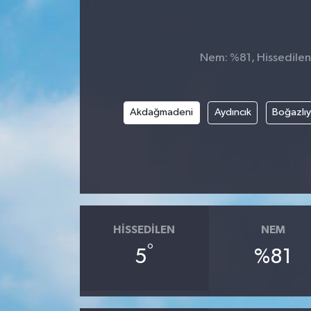
Nem: %81, Hissedilen 
Akdağmadeni
Aydıncık
Boğazlı
HISSEDILEN
NEM
°
5
%81