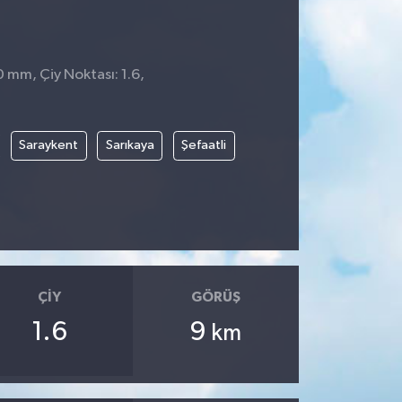
0 mm, Çiy Noktası: 1.6,
Saraykent
Sarıkaya
Şefaatli
ÇIY
GÖRÜŞ
1.6
9
km