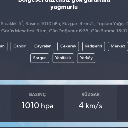
yağmurlu
°
Sıcaklık: 5
, Basınç: 1010 hPa, Rüzgar: 4 km/s, Toplam Yağış: 
Görüş Mesafesi: 9 km, Gün Doğumu: 6:35, Gün Batımı: 18:51
yan
Çandır
Çayıralan
Çekerek
Kadışehri
Merkez
Sorgun
Yenifakılı
Yerköy
BASINÇ
RÜZGAR
1010
4
hpa
km/s