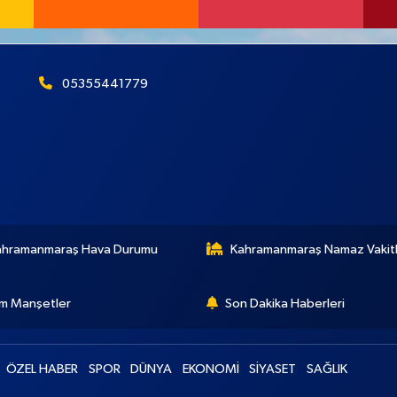
05355441779
ahramanmaraş Hava Durumu
Kahramanmaraş Namaz Vakitl
m Manşetler
Son Dakika Haberleri
ÖZEL HABER
SPOR
DÜNYA
EKONOMİ
SİYASET
SAĞLIK