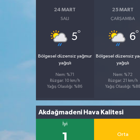
24 MART
25 MART
SALI
ÇARŞAMBA
°
°
5
6
Bölgesel düzensiz yağmur
Bölgesel düzensiz y
yağışlı
yağışlı
Nem: %71
Nem: %72
Rüzgar: 10 km/h
Rüzgar: 21 km/h
Yağış Olasılığı: %86
Yağış Olasılığı: %8
Akdağmadeni Hava Kalitesi
İyi
1
Orta