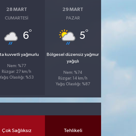
28 MART
29 MART
CUMARTESI
PAZAR
°
°
6
5
ta kuvvetli yağmurlu
Bölgesel düzensiz yağmur
yağışlı
Nem: %77
Rüzgar: 27 km/h
Nem: %74
Yağış Olasılığı: %53
Rüzgar: 14 km/h
Yağış Olasılığı: %87
Çok Sağlıksız
Tehlikeli