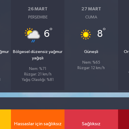
26 MART
27 MART
PERŞEMBE
CUMA
°
°
6
8
ağmur
Bölgesel düzensiz yağmur
Güneşli
Or
yağışlı
Nem: %65
Rüzgar: 12 km/h
Nem: %71
Rüzgar: 21 km/h
8
Yağış Olasılığı: %81
Hassaslar için sağlıksız
Sağlıksız