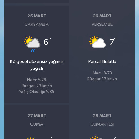
25 MART
26 MART
ÇARŞAMBA
PERŞEMBE
°
°
6
7
Bölgesel düzensiz yağmur
Parçalı Bulutlu
yağışlı
Nem: %73
Rüzgar: 17 km/h
Nem: %79
Rüzgar: 23 km/h
Yağış Olasılığı: %85
27 MART
28 MART
CUMA
CUMARTESI