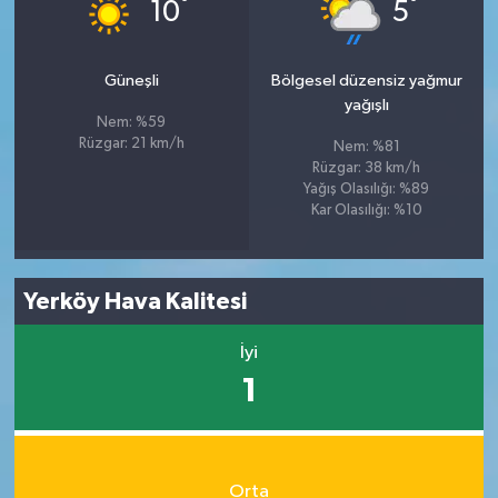
°
°
10
5
Güneşli
Bölgesel düzensiz yağmur
yağışlı
Nem: %59
Rüzgar: 21 km/h
Nem: %81
Rüzgar: 38 km/h
Yağış Olasılığı: %89
Kar Olasılığı: %10
Yerköy Hava Kalitesi
İyi
1
Orta