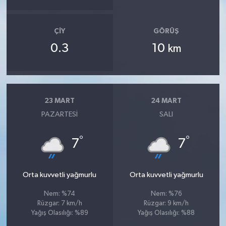
ÇIY
GÖRÜŞ
0.3
10
km
23 MART
24 MART
PAZARTESI
SALI
°
°
7
7
Orta kuvvetli yağmurlu
Orta kuvvetli yağmurlu
Nem: %74
Nem: %76
Rüzgar: 7 km/h
Rüzgar: 9 km/h
Yağış Olasılığı: %89
Yağış Olasılığı: %88