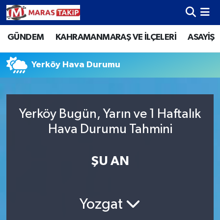
GÜNDEM
KAHRAMANMARAŞ VE İLÇELERİ
ASAYİŞ
Kahramanmaraş Nöbetçi Eczaneler
Kahramanmaraş Hava Durumu
Yerköy Hava Durumu
Kahramanmaraş Namaz Vakitleri
Yerköy Bugün, Yarın ve 1 Haftalık
Kahramanmaraş Trafik Yoğunluk Haritası
Hava Durumu Tahmini
Süper Lig Puan Durumu ve Fikstür
ŞU AN
Tüm Manşetler
Son Dakika Haberleri
Yozgat
Haber Arşivi