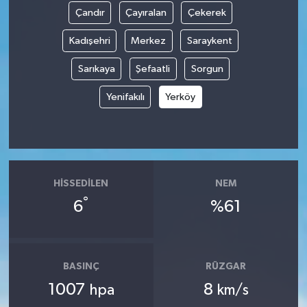
Çandır
Çayıralan
Çekerek
Kadışehri
Merkez
Saraykent
Sarıkaya
Şefaatli
Sorgun
Yenifakılı
Yerköy
HISSEDILEN
NEM
°
6
%61
BASINÇ
RÜZGAR
1007
8
hpa
km/s