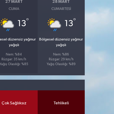
27 MART
28 MART
CUMA
CUMARTESI
°
°
13
13
esel düzensiz yağmur
Bölgesel düzensiz yağmur
yağışlı
yağışlı
Nem: %84
Nem: %86
Rüzgar: 35 km/h
Rüzgar: 29 km/h
Yağış Olasılığı: %85
Yağış Olasılığı: %89
Çok Sağlıksız
Tehlikeli