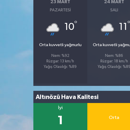
23 MART
24 MART
PAZARTESI
SALI
°
10
11
Orta kuvvetli yağmurlu
Orta kuvvetli yağmu
Nem: %92
Nem: %86
Rüzgar: 13 km/h
Rüzgar: 18 km/h
Yağış Olasılığı: %89
Yağış Olasılığı: %8
Altınözü Hava Kalitesi
İyi
1
Orta