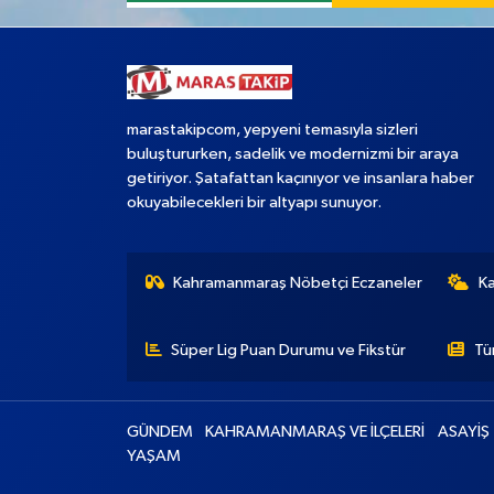
marastakipcom, yepyeni temasıyla sizleri
buluştururken, sadelik ve modernizmi bir araya
getiriyor. Şatafattan kaçınıyor ve insanlara haber
okuyabilecekleri bir altyapı sunuyor.
Kahramanmaraş Nöbetçi Eczaneler
K
Süper Lig Puan Durumu ve Fikstür
Tü
GÜNDEM
KAHRAMANMARAŞ VE İLÇELERİ
ASAYİŞ
YAŞAM