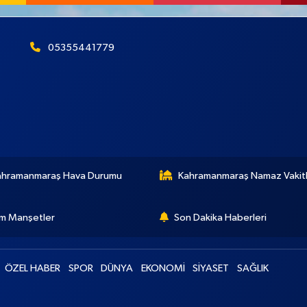
05355441779
ahramanmaraş Hava Durumu
Kahramanmaraş Namaz Vakitl
m Manşetler
Son Dakika Haberleri
ÖZEL HABER
SPOR
DÜNYA
EKONOMİ
SİYASET
SAĞLIK