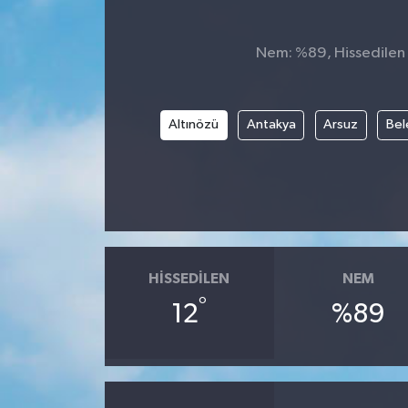
Nem: %89, Hissedilen S
Altınözü
Antakya
Arsuz
Bel
HISSEDILEN
NEM
°
12
%89