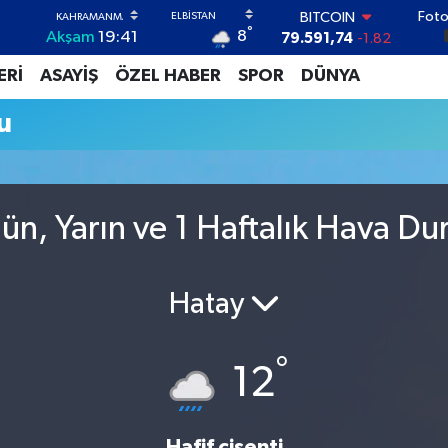
Foto
BITCOIN
°
8
Akşam
19:41
79.591,74
-1.82
DOLAR
ERİ
ASAYİŞ
ÖZEL HABER
SPOR
DÜNYA
45,43620
0.02
EURO
u
53,38690
0.19
STERLİN
61,60380
0.18
G.ALTIN
6862,09000
0.19
ün, Yarın ve 1 Haftalık Hava D
BİST100
14.598,00
0
Hatay
°
12
Hafif çisenti