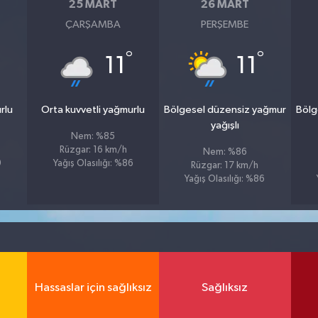
25 MART
26 MART
ÇARŞAMBA
PERŞEMBE
°
°
°
11
11
rlu
Orta kuvvetli yağmurlu
Bölgesel düzensiz yağmur
Bölg
yağışlı
Nem: %85
Rüzgar: 16 km/h
Nem: %86
9
Yağış Olasılığı: %86
Rüzgar: 17 km/h
Yağış Olasılığı: %86
Hassaslar için sağlıksız
Sağlıksız