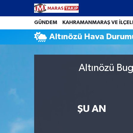
Kahramanmaraş Nöbetçi Eczaneler
GÜNDEM
KAHRAMANMARAŞ VE İLÇEL
Altınözü Hava Durum
Kahramanmaraş Hava Durumu
Kahramanmaraş Namaz Vakitleri
Altınözü Bug
Kahramanmaraş Trafik Yoğunluk Haritası
Süper Lig Puan Durumu ve Fikstür
Tüm Manşetler
ŞU AN
Son Dakika Haberleri
Haber Arşivi