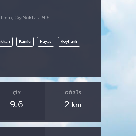
 1 mm, Çiy Noktası: 9.6,
rıkhan
Kumlu
Payas
Reyhanlı
ÇIY
GÖRÜŞ
9.6
2
km