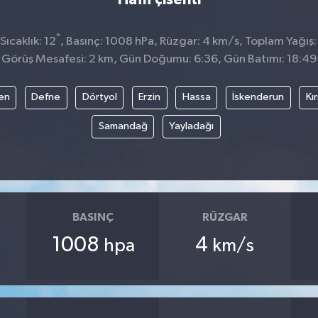
°
ıcaklık: 12
, Basınç: 1008 hPa, Rüzgar: 4 km/s, Toplam Yağış:
Görüş Mesafesi: 2 km, Gün Doğumu: 6:36, Gün Batımı: 18:49
en
Defne
Dörtyol
Erzin
Hassa
İskenderun
Kı
Samandağ
Yayladağı
BASINÇ
RÜZGAR
1008
4
hpa
km/s