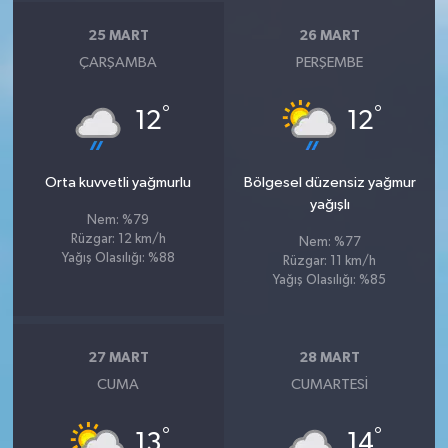
25 MART
26 MART
ÇARŞAMBA
PERŞEMBE
°
°
12
12
Orta kuvvetli yağmurlu
Bölgesel düzensiz yağmur
yağışlı
Nem: %79
Rüzgar: 12 km/h
Nem: %77
Yağış Olasılığı: %88
Rüzgar: 11 km/h
Yağış Olasılığı: %85
27 MART
28 MART
CUMA
CUMARTESI
°
°
13
14