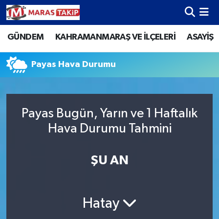
GÜNDEM
KAHRAMANMARAŞ VE İLÇELERİ
ASAYİŞ
Kahramanmaraş Nöbetçi Eczaneler
Kahramanmaraş Hava Durumu
Payas Hava Durumu
Kahramanmaraş Namaz Vakitleri
Payas Bugün, Yarın ve 1 Haftalık
Kahramanmaraş Trafik Yoğunluk Haritası
Hava Durumu Tahmini
Süper Lig Puan Durumu ve Fikstür
ŞU AN
Tüm Manşetler
Son Dakika Haberleri
Hatay
Haber Arşivi