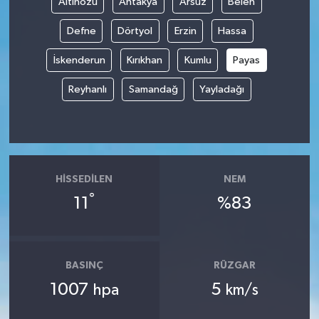
Altınözü
Antakya
Arsuz
Belen
Defne
Dörtyol
Erzin
Hassa
İskenderun
Kırıkhan
Kumlu
Payas
Reyhanlı
Samandağ
Yayladağı
HISSEDILEN
NEM
°
11
%83
BASINÇ
RÜZGAR
1007
5
hpa
km/s