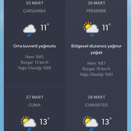
25 MART
26 MART
ÇARŞAMBA
PERŞEMBE
°
°
11
11
Orta kuvvetli yağmurlu
Bölgesel düzensiz yağmur
yağışlı
Nem: %85
Rüzgar: 15 km/h
Nem: %87
Yağış Olasılığı: %86
Rüzgar: 16 km/h
Yağış Olasılığı: %83
27 MART
28 MART
CUMA
CUMARTESI
°
°
13
13