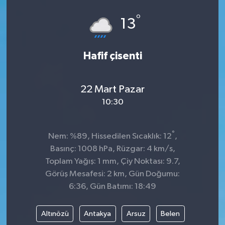
°
13
Hafif çisenti
22 Mart Pazar
10:30
°
Nem: %89, Hissedilen Sıcaklık: 12
,
Basınç: 1008 hPa, Rüzgar: 4 km/s,
Toplam Yağış: 1 mm, Çiy Noktası: 9.7,
Görüş Mesafesi: 2 km, Gün Doğumu:
6:36, Gün Batımı: 18:49
Altınözü
Antakya
Arsuz
Belen