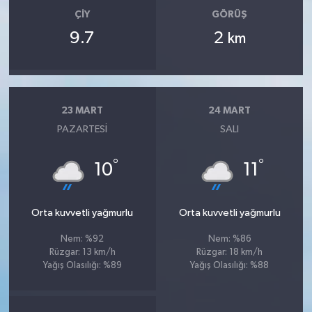
ÇIY
GÖRÜŞ
9.7
2
km
23 MART
24 MART
PAZARTESI
SALI
°
°
10
11
Orta kuvvetli yağmurlu
Orta kuvvetli yağmurlu
Nem: %92
Nem: %86
Rüzgar: 13 km/h
Rüzgar: 18 km/h
Yağış Olasılığı: %89
Yağış Olasılığı: %88