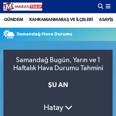
GÜNDEM
KAHRAMANMARAŞ VE İLÇELERİ
ASAYİŞ
Kahramanmaraş Nöbetçi Eczaneler
Kahramanmaraş Hava Durumu
Samandağ Hava Durumu
Kahramanmaraş Namaz Vakitleri
Samandağ Bugün, Yarın ve 1
Kahramanmaraş Trafik Yoğunluk Haritası
Haftalık Hava Durumu Tahmini
Süper Lig Puan Durumu ve Fikstür
ŞU AN
Tüm Manşetler
Son Dakika Haberleri
Hatay
Haber Arşivi