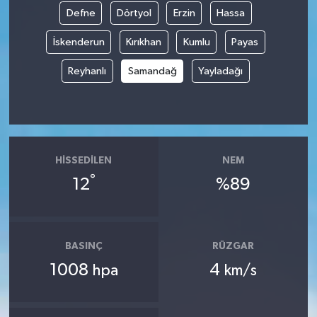
Defne
Dörtyol
Erzin
Hassa
İskenderun
Kırıkhan
Kumlu
Payas
Reyhanlı
Samandağ
Yayladağı
HISSEDILEN
NEM
°
12
%89
BASINÇ
RÜZGAR
1008
4
hpa
km/s