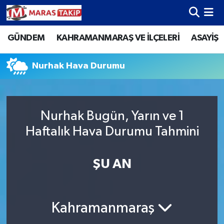
GÜNDEM
KAHRAMANMARAŞ VE İLÇELERİ
ASAYİŞ
Kahramanmaraş Nöbetçi Eczaneler
Kahramanmaraş Hava Durumu
Nurhak Hava Durumu
Kahramanmaraş Namaz Vakitleri
Nurhak Bugün, Yarın ve 1
Kahramanmaraş Trafik Yoğunluk Haritası
Haftalık Hava Durumu Tahmini
Süper Lig Puan Durumu ve Fikstür
ŞU AN
Tüm Manşetler
Son Dakika Haberleri
Kahramanmaraş
Haber Arşivi