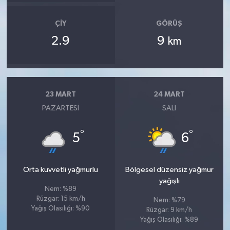
ÇIY
GÖRÜŞ
2.9
9
km
23 MART
24 MART
PAZARTESI
SALI
°
°
5
6
Orta kuvvetli yağmurlu
Bölgesel düzensiz yağmur
yağışlı
Nem: %89
Rüzgar: 15 km/h
Nem: %79
Yağış Olasılığı: %90
Rüzgar: 9 km/h
Yağış Olasılığı: %89