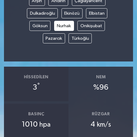
Afşin
Andırın
Çağlayancerit
Dulkadiroğlu
Ekinözü
Elbistan
Göksun
Nurhak
Onikişubat
Pazarcık
Türkoğlu
HISSEDILEN
NEM
°
3
%96
BASINÇ
RÜZGAR
1010
4
hpa
km/s