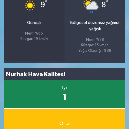
°
°
9
8
Güneşli
Bölgesel düzensiz yağmur
yağışlı
Nem: %66
Rüzgar: 19 km/h
Nem: %78
Rüzgar: 15 km/h
Yağış Olasılığı: %89
Nurhak Hava Kalitesi
İyi
1
Orta