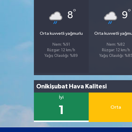
°
°
8
9
Orta kuvvetli yağmurlu
Orta kuvvetli yağmu
Nem: %91
Nem: %82
Rüzgar: 12 km/h
Rüzgar: 12 km/h
Yağış Olasılığı: %89
Yağış Olasılığı: %8
Onikişubat Hava Kalitesi
İyi
1
Orta