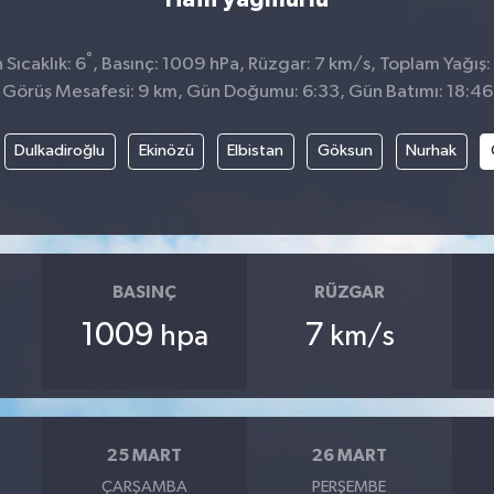
°
Sıcaklık: 6
, Basınç: 1009 hPa, Rüzgar: 7 km/s, Toplam Yağış: 
Görüş Mesafesi: 9 km, Gün Doğumu: 6:33, Gün Batımı: 18:46
Dulkadiroğlu
Ekinözü
Elbistan
Göksun
Nurhak
BASINÇ
RÜZGAR
1009
7
hpa
km/s
25 MART
26 MART
ÇARŞAMBA
PERŞEMBE