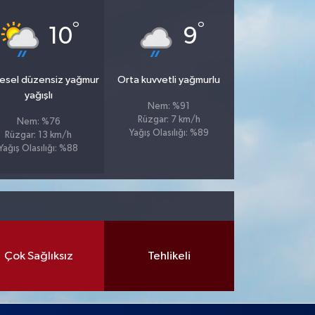
°
°
10
9
esel düzensiz yağmur
Orta kuvvetli yağmurlu
yağışlı
Nem: %91
Rüzgar: 7 km/h
Nem: %76
Yağış Olasılığı: %89
Rüzgar: 13 km/h
Yağış Olasılığı: %88
Çok Sağlıksız
Tehlikeli