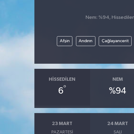
Nem: %94, Hissedilen 
Afşin
Andırın
Çağlayancerit
HISSEDILEN
NEM
°
6
%94
23 MART
24 MART
PAZARTESI
SALI