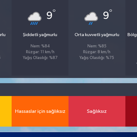
°
°
9
9
rlu
Şiddetli yağmurlu
Orta kuvvetli yağmurlu
Bölg
Nem: %84
Nem: %85
Rüzgar: 11 km/h
Rüzgar: 8 km/h
5
Yağış Olasılığı: %87
Yağış Olasılığı: %75
Hassaslar için sağlıksız
Sağlıksız