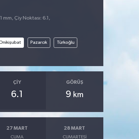
1 mm, Çiy Noktası: 6.1,
Onikişubat
Pazarcık
Türkoğlu
ÇIY
GÖRÜŞ
6.1
9
km
27 MART
28 MART
CUMA
CUMARTESI