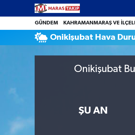
Kahramanmaraş Nöbetçi Eczaneler
GÜNDEM
KAHRAMANMARAŞ VE İLÇEL
Onikişubat Hava Dur
Kahramanmaraş Hava Durumu
Kahramanmaraş Namaz Vakitleri
Onikişubat Bu
Kahramanmaraş Trafik Yoğunluk Haritası
Süper Lig Puan Durumu ve Fikstür
Tüm Manşetler
ŞU AN
Son Dakika Haberleri
Haber Arşivi