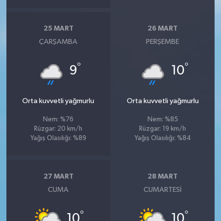
25 MART
26 MART
ÇARŞAMBA
PERŞEMBE
°
°
9
10
Orta kuvvetli yağmurlu
Orta kuvvetli yağmurlu
Nem: %76
Nem: %85
Rüzgar: 20 km/h
Rüzgar: 19 km/h
Yağış Olasılığı: %89
Yağış Olasılığı: %84
27 MART
28 MART
CUMA
CUMARTESI
°
°
10
10