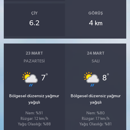
ÇIY
GÖRÜŞ
6.2
4
km
23 MART
24 MART
PAZARTESI
SALI
°
°
7
8
Bölgesel düzensiz yağmur
Bölgesel düzensiz yağmur
yağışlı
yağışlı
Nem: %91
Nem: %80
Rüzgar: 12 km/h
Rüzgar: 17 km/h
Yağış Olasılığı: %88
Yağış Olasılığı: %81