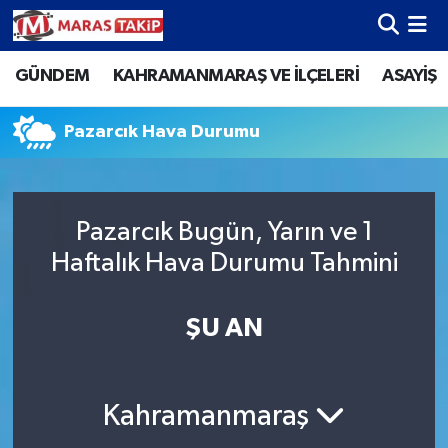
GÜNDEM
KAHRAMANMARAŞ VE İLÇELERİ
ASAYİŞ
Kahramanmaraş Nöbetçi Eczaneler
Kahramanmaraş Hava Durumu
Pazarcık Hava Durumu
Kahramanmaraş Namaz Vakitleri
Pazarcık Bugün, Yarın ve 1
Kahramanmaraş Trafik Yoğunluk Haritası
Haftalık Hava Durumu Tahmini
Süper Lig Puan Durumu ve Fikstür
ŞU AN
Tüm Manşetler
Son Dakika Haberleri
Kahramanmaraş
Haber Arşivi