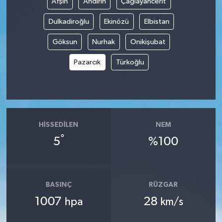
Afşin
Andırın
Çağlayancerit
Dulkadiroğlu
Ekinözü
Elbistan
Göksun
Nurhak
Onikişubat
Pazarcık
Türkoğlu
HISSEDILEN
NEM
°
5
%100
BASINÇ
RÜZGAR
1007
28
hpa
km/s