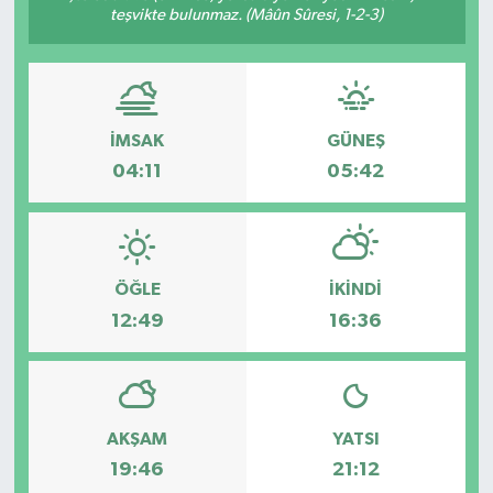
teşvikte bulunmaz. (Mâûn Sûresi, 1-2-3)
İMSAK
GÜNEŞ
04:11
05:42
ÖĞLE
İKINDI
12:49
16:36
AKŞAM
YATSI
19:46
21:12