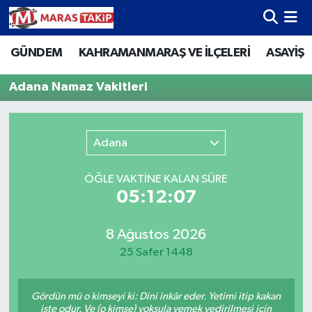
GÜNDEM
KAHRAMANMARAŞ VE İLÇELERİ
ASAYİŞ
Kahramanmaraş Nöbetçi Eczaneler
Adana Namaz Vakitleri
Kahramanmaraş Hava Durumu
Kahramanmaraş Namaz Vakitleri
Adana
Kahramanmaraş Trafik Yoğunluk Haritası
ÖĞLE VAKTİNE KALAN SÜRE
05:12:07
Süper Lig Puan Durumu ve Fikstür
Tüm Manşetler
8 Ağustos 2026
25 Safer 1448
Son Dakika Haberleri
Gördün mü o kimseyi ki: Dini inkâr eder. Yetimi itip kakan
Haber Arşivi
işte odur. Ve (o kimse) yoksula yemek yedirilmesi için