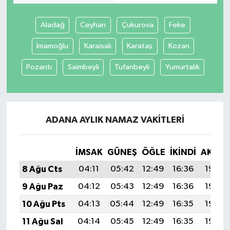
Aladağ
Ceyhan
Çukurova
Feke
İmamoğlu
Karaisalı
Karataş
Kozan
Pozantı
Saimbeyli
Tufanbeyli
Yumurtalık
ADANA AYLIK NAMAZ VAKITLERI
İMSAK
GÜNEŞ
ÖĞLE
İKINDI
AKŞA
8 Ağu Cts
04:11
05:42
12:49
16:36
19:46
9 Ağu Paz
04:12
05:43
12:49
16:36
19:45
10 Ağu Pts
04:13
05:44
12:49
16:35
19:44
11 Ağu Sal
04:14
05:45
12:49
16:35
19:43