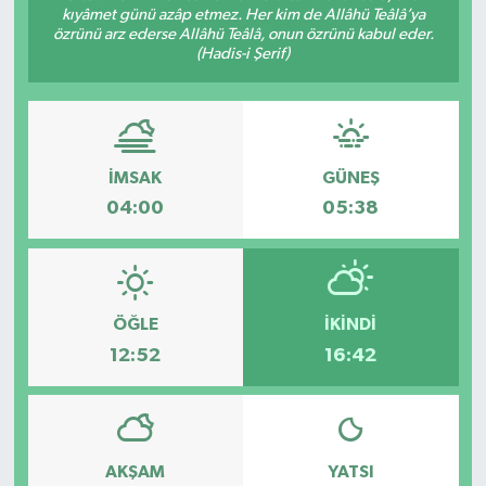
kıyâmet günü azâp etmez. Her kim de Allâhü Teâlâ’ya
özrünü arz ederse Allâhü Teâlâ, onun özrünü kabul eder.
(Hadis-i Şerif)
İMSAK
GÜNEŞ
04:00
05:38
ÖĞLE
İKINDI
12:52
16:42
AKŞAM
YATSI