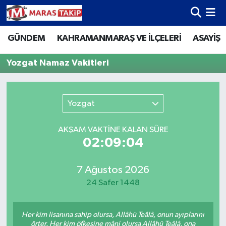
GÜNDEM
KAHRAMANMARAŞ VE İLÇELERİ
ASAYİŞ
Kahramanmaraş Nöbetçi Eczaneler
Yozgat Namaz Vakitleri
Kahramanmaraş Hava Durumu
Kahramanmaraş Namaz Vakitleri
Yozgat
Kahramanmaraş Trafik Yoğunluk Haritası
AKŞAM VAKTİNE KALAN SÜRE
02:09:04
Süper Lig Puan Durumu ve Fikstür
Tüm Manşetler
7 Ağustos 2026
24 Safer 1448
Son Dakika Haberleri
Her kim lisanına sahip olursa, Allâhü Teâlâ, onun ayıplarını
Haber Arşivi
örter. Her kim öfkesine mâni olursa Allâhü Teâlâ, ona