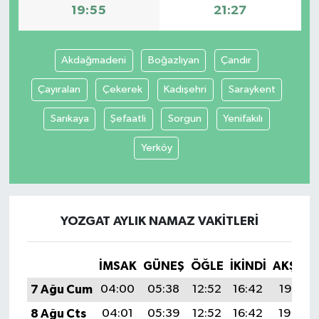
19:55
21:27
Akdağmadeni
Boğazlıyan
Çandır
Çayıralan
Çekerek
Kadışehri
Saraykent
Sarıkaya
Şefaatli
Sorgun
Yenifakılı
Yerköy
YOZGAT AYLIK NAMAZ VAKITLERI
İMSAK
GÜNEŞ
ÖĞLE
İKINDI
AKŞAM
7 Ağu Cum
04:00
05:38
12:52
16:42
19:55
8 Ağu Cts
04:01
05:39
12:52
16:42
19:54