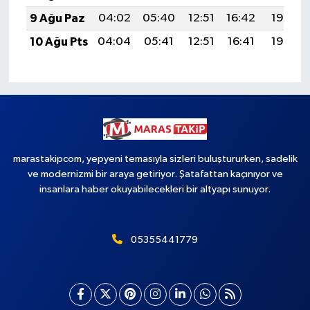
9 Ağu Paz
04:02
05:40
12:51
16:42
19:53
10 Ağu Pts
04:04
05:41
12:51
16:41
19:52
marastakipcom, yepyeni temasıyla sizleri buluştururken, sadelik
ve modernizmi bir araya getiriyor. Şatafattan kaçınıyor ve
insanlara haber okuyabilecekleri bir altyapı sunuyor.
05355441779