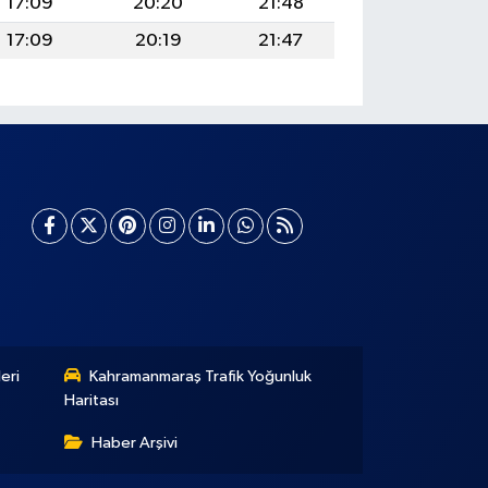
17:09
20:20
21:48
17:09
20:19
21:47
eri
Kahramanmaraş Trafik Yoğunluk
Haritası
Haber Arşivi