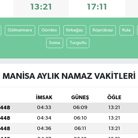
13:21
17:11
Gölmarmara
Gördes
Kırkağaç
Köprübaşı
Kula
Soma
Turgutlu
MANISA AYLIK NAMAZ VAKITLERI
İMSAK
GÜNEŞ
ÖĞLE
1448
04:33
06:09
13:21
1448
04:34
06:10
13:21
1448
04:36
06:11
13:21