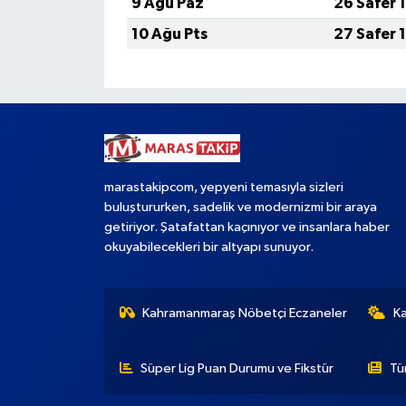
9 Ağu Paz
26 Safer 
10 Ağu Pts
27 Safer 
marastakipcom, yepyeni temasıyla sizleri
buluştururken, sadelik ve modernizmi bir araya
getiriyor. Şatafattan kaçınıyor ve insanlara haber
okuyabilecekleri bir altyapı sunuyor.
Kahramanmaraş Nöbetçi Eczaneler
K
Süper Lig Puan Durumu ve Fikstür
Tü