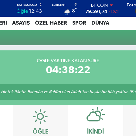
Foto
BITCOIN
°
8
Öğle
12:43
79.591,74
-1.82
DOLAR
ERİ
ASAYİŞ
ÖZEL HABER
SPOR
DÜNYA
45,43620
0.02
EURO
53,38690
0.19
STERLİN
61,60380
0.18
G.ALTIN
ÖĞLE VAKTİNE KALAN SÜRE
6862,09000
0.19
04:38:22
BİST100
14.598,00
0
, bir tek ilâhtır. Rahmân ve Rahîm olan Allah’tan başka bir ilâh yoktur. (B
ÖĞLE
İKINDI