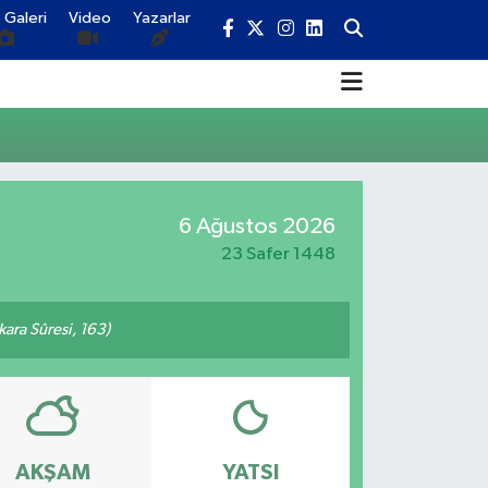
 Galeri
Video
Yazarlar
6 Ağustos 2026
23 Safer 1448
akara Sûresi, 163)
AKŞAM
YATSI