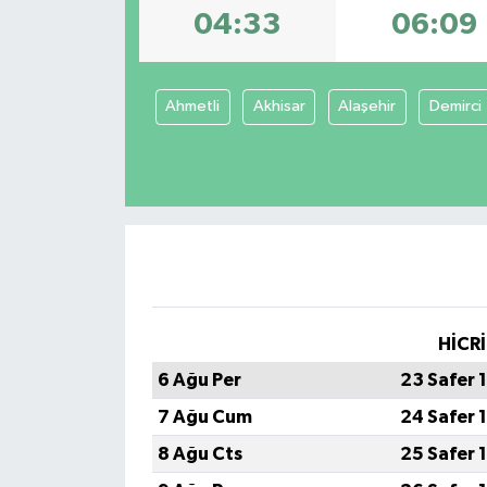
04:33
06:09
Ahmetli
Akhisar
Alaşehir
Demirci
HİCRİ
6 Ağu Per
23 Safer 
7 Ağu Cum
24 Safer 
8 Ağu Cts
25 Safer 