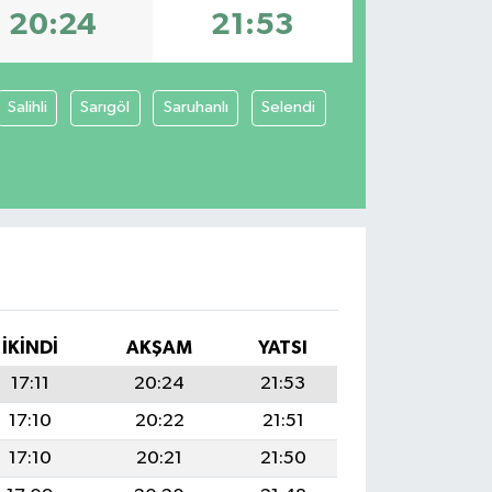
20:24
21:53
Salihli
Sarıgöl
Saruhanlı
Selendi
İKINDI
AKŞAM
YATSI
17:11
20:24
21:53
17:10
20:22
21:51
17:10
20:21
21:50