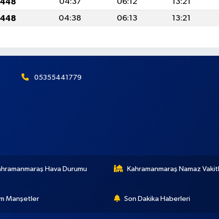
1448
04:37
06:12
13:21
1448
04:38
06:13
13:21
05355441779
ahramanmaraş Hava Durumu
Kahramanmaraş Namaz Vakitl
m Manşetler
Son Dakika Haberleri