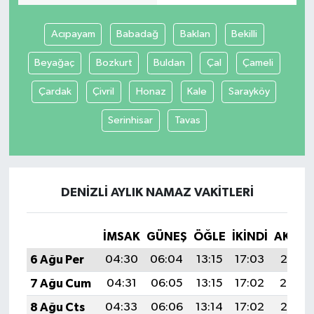
Acıpayam
Babadağ
Baklan
Bekilli
Beyağaç
Bozkurt
Buldan
Çal
Çameli
Çardak
Çivril
Honaz
Kale
Sarayköy
Serinhisar
Tavas
DENIZLI AYLIK NAMAZ VAKITLERI
İMSAK
GÜNEŞ
ÖĞLE
İKINDI
AKŞA
6 Ağu Per
04:30
06:04
13:15
17:03
20:15
7 Ağu Cum
04:31
06:05
13:15
17:02
20:14
8 Ağu Cts
04:33
06:06
13:14
17:02
20:13