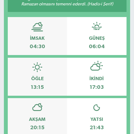
Ramazan olmasını temenni ederdi. (Hadis-i Şerif)
İMSAK
GÜNEŞ
04:30
06:04
ÖĞLE
İKINDI
13:15
17:03
AKŞAM
YATSI
20:15
21:43