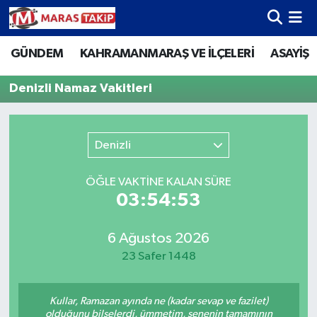
GÜNDEM
KAHRAMANMARAŞ VE İLÇELERİ
ASAYİŞ
Kahramanmaraş Nöbetçi Eczaneler
Denizli Namaz Vakitleri
Kahramanmaraş Hava Durumu
Kahramanmaraş Namaz Vakitleri
Denizli
Kahramanmaraş Trafik Yoğunluk Haritası
ÖĞLE VAKTİNE KALAN SÜRE
03:54:53
Süper Lig Puan Durumu ve Fikstür
Tüm Manşetler
6 Ağustos 2026
23 Safer 1448
Son Dakika Haberleri
Kullar, Ramazan ayında ne (kadar sevap ve fazilet)
Haber Arşivi
olduğunu bilselerdi, ümmetim, senenin tamamının