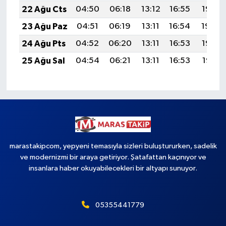
22 Ağu Cts
04:50
06:18
13:12
16:55
19:56
23 Ağu Paz
04:51
06:19
13:11
16:54
19:54
24 Ağu Pts
04:52
06:20
13:11
16:53
19:53
25 Ağu Sal
04:54
06:21
13:11
16:53
19:51
marastakipcom, yepyeni temasıyla sizleri buluştururken, sadelik
ve modernizmi bir araya getiriyor. Şatafattan kaçınıyor ve
insanlara haber okuyabilecekleri bir altyapı sunuyor.
05355441779