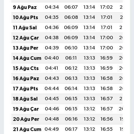
9 Ağu Paz
04:34
06:07
13:14
17:02
20:12
10 Ağu Pts
04:35
06:08
13:14
17:01
20:11
11 Ağu Sal
04:36
06:09
13:14
17:01
20:10
12 Ağu Çar
04:38
06:09
13:14
17:00
20:08
13 Ağu Per
04:39
06:10
13:14
17:00
20:07
14 Ağu Cum
04:40
06:11
13:13
16:59
20:06
15 Ağu Cts
04:41
06:12
13:13
16:59
20:05
16 Ağu Paz
04:43
06:13
13:13
16:58
20:03
17 Ağu Pts
04:44
06:14
13:13
16:58
20:02
18 Ağu Sal
04:45
06:15
13:13
16:57
20:01
19 Ağu Çar
04:46
06:15
13:12
16:57
20:00
20 Ağu Per
04:48
06:16
13:12
16:56
19:58
21 Ağu Cum
04:49
06:17
13:12
16:55
19:57