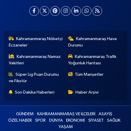
Kahramanmaraş Nöbetçi
Kahramanmaraş Hava
Eczaneler
Durumu
Kahramanmaraş Namaz
Kahramanmaraş Trafik
Vakitleri
Yoğunluk Haritası
Süper Lig Puan Durumu
Tüm Manşetler
ve Fikstür
Son Dakika Haberleri
Haber Arşivi
GÜNDEM
KAHRAMANMARAŞ VE İLÇELERİ
ASAYİŞ
ÖZEL HABER
SPOR
DÜNYA
EKONOMİ
SİYASET
SAĞLIK
YAŞAM