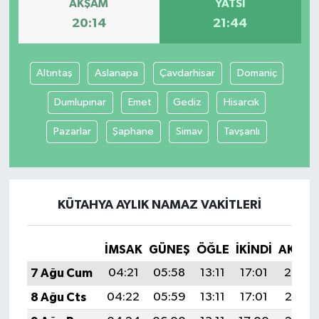
AKŞAM
YATSI
20:14
21:44
Altıntaş
Aslanapa
Çavdarhisar
Domaniç
Dumlupınar
Emet
Gediz
Hisarcık
Pazarlar
Şaphane
Simav
Tavşanlı
KÜTAHYA AYLIK NAMAZ VAKITLERI
İMSAK
GÜNEŞ
ÖĞLE
İKINDI
AKŞA
7 Ağu Cum
04:21
05:58
13:11
17:01
20:14
8 Ağu Cts
04:22
05:59
13:11
17:01
20:13