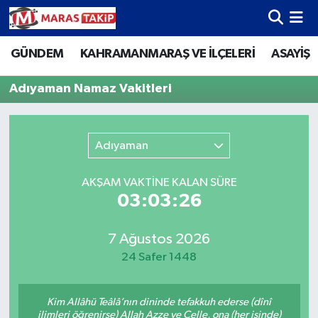
GÜNDEM
KAHRAMANMARAŞ VE İLÇELERİ
ASAYİŞ
Kahramanmaraş Nöbetçi Eczaneler
Adıyaman Namaz Vakitleri
Kahramanmaraş Hava Durumu
Kahramanmaraş Namaz Vakitleri
Adıyaman
Kahramanmaraş Trafik Yoğunluk Haritası
AKŞAM VAKTİNE KALAN SÜRE
03:03:26
Süper Lig Puan Durumu ve Fikstür
Tüm Manşetler
7 Ağustos 2026
24 Safer 1448
Son Dakika Haberleri
Kim Allâhü Teâlâ’nın dininde tefakkuh ederse (dînî
Haber Arşivi
ilimleri öğrenirse) Allah Azze ve Celle, ona (her işinde)