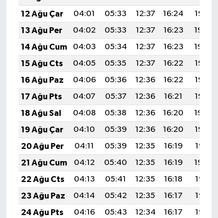
12 Ağu Çar
04:01
05:33
12:37
16:24
19:32
13 Ağu Per
04:02
05:33
12:37
16:23
19:30
14 Ağu Cum
04:03
05:34
12:37
16:23
19:29
15 Ağu Cts
04:05
05:35
12:37
16:22
19:28
16 Ağu Paz
04:06
05:36
12:36
16:22
19:27
17 Ağu Pts
04:07
05:37
12:36
16:21
19:25
18 Ağu Sal
04:08
05:38
12:36
16:20
19:24
19 Ağu Çar
04:10
05:39
12:36
16:20
19:23
20 Ağu Per
04:11
05:39
12:35
16:19
19:21
21 Ağu Cum
04:12
05:40
12:35
16:19
19:20
22 Ağu Cts
04:13
05:41
12:35
16:18
19:19
23 Ağu Paz
04:14
05:42
12:35
16:17
19:17
24 Ağu Pts
04:16
05:43
12:34
16:17
19:16