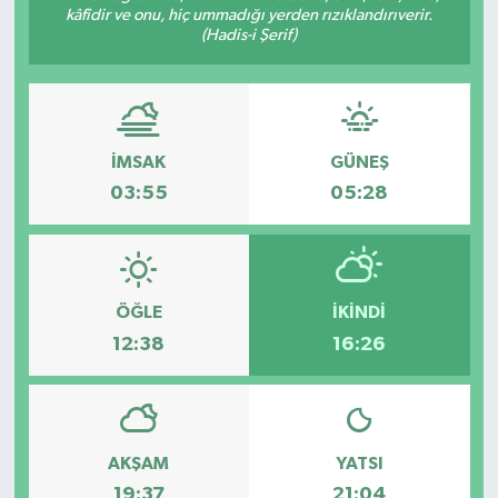
kâfîdir ve onu, hiç ummadığı yerden rızıklandırıverir.
(Hadis-i Şerif)
İMSAK
GÜNEŞ
03:55
05:28
ÖĞLE
İKINDI
12:38
16:26
AKŞAM
YATSI
19:37
21:04