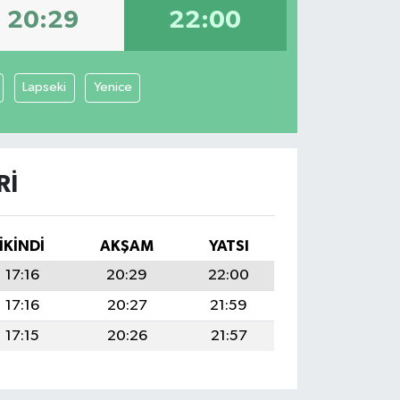
20:29
22:00
Lapseki
Yenice
RI
İKINDI
AKŞAM
YATSI
17:16
20:29
22:00
17:16
20:27
21:59
17:15
20:26
21:57