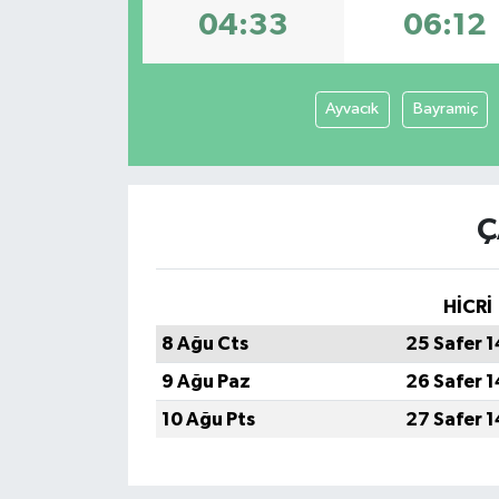
04:33
06:12
Ayvacık
Bayramiç
Ç
HİCRİ
8 Ağu Cts
25 Safer 
9 Ağu Paz
26 Safer 
10 Ağu Pts
27 Safer 