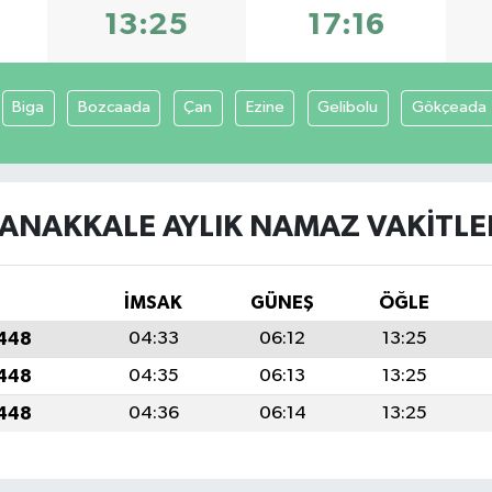
13:25
17:16
Biga
Bozcaada
Çan
Ezine
Gelibolu
Gökçeada
ANAKKALE AYLIK NAMAZ VAKITLE
İMSAK
GÜNEŞ
ÖĞLE
1448
04:33
06:12
13:25
1448
04:35
06:13
13:25
1448
04:36
06:14
13:25