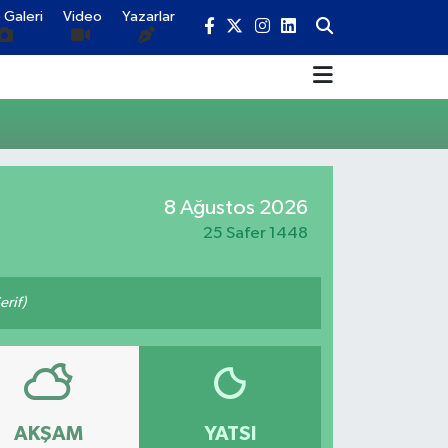
 Galeri
Video
Yazarlar
8 Ağustos 2026
25 Safer 1448
erif)
AKŞAM
YATSI