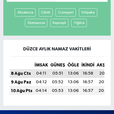
Akçakoca
Çilimli
Cumayeri
Gölyaka
Gümüşova
Kaynaşlı
Yığılca
DÜZCE AYLIK NAMAZ VAKITLERI
İMSAK
GÜNEŞ
ÖĞLE
İKINDI
AKŞAM
8 Ağu Cts
04:11
05:51
13:06
16:58
20:11
9 Ağu Paz
04:12
05:52
13:06
16:57
20:10
10 Ağu Pts
04:14
05:53
13:06
16:57
20:08