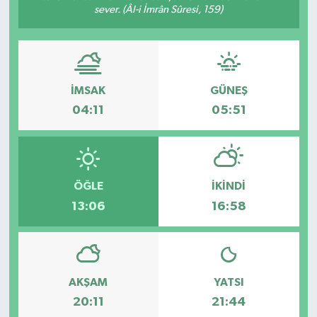
sever. (Âl-i İmrân Sûresi, 159)
İMSAK
GÜNEŞ
04:11
05:51
ÖĞLE
İKINDI
13:06
16:58
AKŞAM
YATSI
20:11
21:44