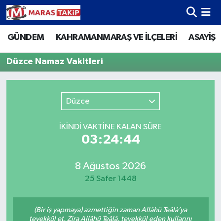
GÜNDEM
KAHRAMANMARAŞ VE İLÇELERİ
ASAYİŞ
Kahramanmaraş Nöbetçi Eczaneler
Düzce Namaz Vakitleri
Kahramanmaraş Hava Durumu
Kahramanmaraş Namaz Vakitleri
Düzce
Kahramanmaraş Trafik Yoğunluk Haritası
İKINDI VAKTİNE KALAN SÜRE
03:24:44
Süper Lig Puan Durumu ve Fikstür
Tüm Manşetler
8 Ağustos 2026
25 Safer 1448
Son Dakika Haberleri
(Bir iş yapmaya) azmettiğin zaman Allâhü Teâlâ’ya
Haber Arşivi
tevekkül et. Zira Allâhü Teâlâ, tevekkül eden kullarını