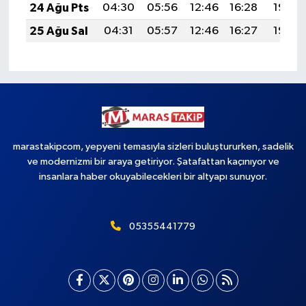
24 Ağu Pts
04:30
05:56
12:46
16:28
19:27
25 Ağu Sal
04:31
05:57
12:46
16:27
19:25
marastakipcom, yepyeni temasıyla sizleri buluştururken, sadelik
ve modernizmi bir araya getiriyor. Şatafattan kaçınıyor ve
insanlara haber okuyabilecekleri bir altyapı sunuyor.
05355441779