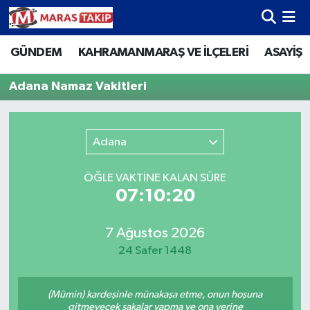
GÜNDEM
KAHRAMANMARAŞ VE İLÇELERİ
ASAYİŞ
Kahramanmaraş Nöbetçi Eczaneler
Adana Namaz Vakitleri
Kahramanmaraş Hava Durumu
Kahramanmaraş Namaz Vakitleri
Adana
Kahramanmaraş Trafik Yoğunluk Haritası
ÖĞLE VAKTİNE KALAN SÜRE
07:10:20
Süper Lig Puan Durumu ve Fikstür
Tüm Manşetler
7 Ağustos 2026
24 Safer 1448
Son Dakika Haberleri
(Mümin) kardeşinle münakaşa etme, onun hoşuna
Haber Arşivi
gitmeyecek şakalar yapma ve ona yerine