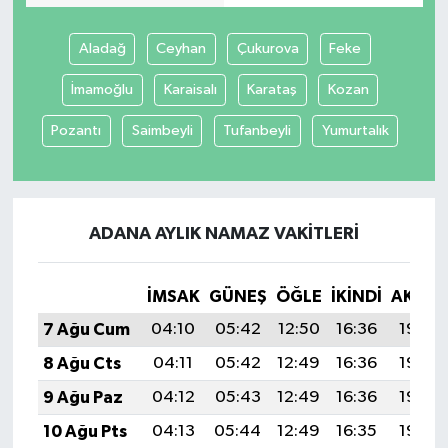
Aladağ
Ceyhan
Çukurova
Feke
İmamoğlu
Karaisalı
Karataş
Kozan
Pozantı
Saimbeyli
Tufanbeyli
Yumurtalık
ADANA AYLIK NAMAZ VAKITLERI
İMSAK
GÜNEŞ
ÖĞLE
İKINDI
AKŞA
7 Ağu Cum
04:10
05:42
12:50
16:36
19:48
8 Ağu Cts
04:11
05:42
12:49
16:36
19:46
9 Ağu Paz
04:12
05:43
12:49
16:36
19:45
10 Ağu Pts
04:13
05:44
12:49
16:35
19:44