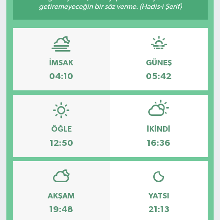
getiremeyeceğin bir söz verme. (Hadis-i Şerif)
İMSAK
GÜNEŞ
04:10
05:42
ÖĞLE
İKINDI
12:50
16:36
AKŞAM
YATSI
19:48
21:13