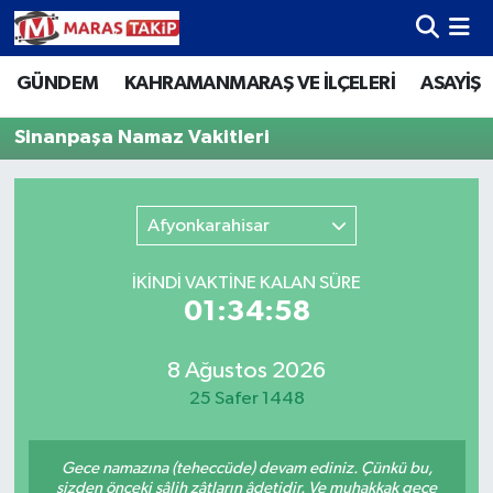
GÜNDEM
KAHRAMANMARAŞ VE İLÇELERİ
ASAYİŞ
Kahramanmaraş Nöbetçi Eczaneler
Sinanpaşa Namaz Vakitleri
Kahramanmaraş Hava Durumu
Kahramanmaraş Namaz Vakitleri
Afyonkarahisar
Kahramanmaraş Trafik Yoğunluk Haritası
İKINDI VAKTİNE KALAN SÜRE
01:34:58
Süper Lig Puan Durumu ve Fikstür
Tüm Manşetler
8 Ağustos 2026
25 Safer 1448
Son Dakika Haberleri
Gece namazına (teheccüde) devam ediniz. Çünkü bu,
Haber Arşivi
sizden önceki sâlih zâtların âdetidir. Ve muhakkak gece