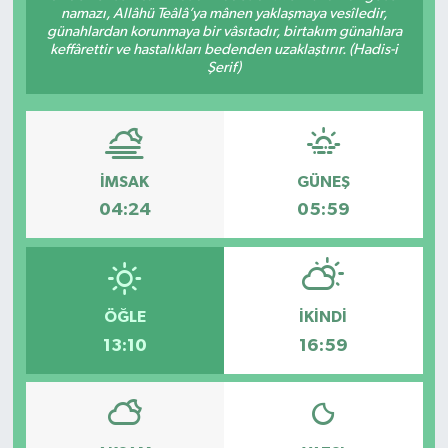
namazı, Allâhü Teâlâ’ya mânen yaklaşmaya vesîledir,
günahlardan korunmaya bir vâsıtadır, birtakım günahlara
keffârettir ve hastalıkları bedenden uzaklaştırır. (Hadis-i
Şerif)
İMSAK
GÜNEŞ
04:24
05:59
ÖĞLE
İKINDI
13:10
16:59