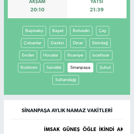
AKŞAM
YATSI
20:10
21:39
Başmakçı
Bayat
Bolvadin
Çay
Çobanlar
Dazkırı
Dinar
Emirdağ
Evciler
Hocalar
İhsaniye
İscehisar
Kızılören
Sandıklı
Sinanpaşa
Şuhut
Sultandağı
SINANPAŞA AYLIK NAMAZ VAKITLERI
İMSAK
GÜNEŞ
ÖĞLE
İKINDI
AKŞA