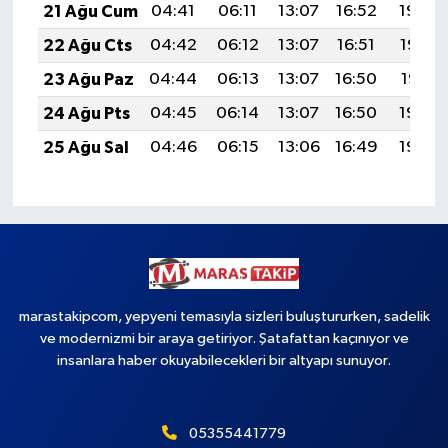
21 Ağu Cum
04:41
06:11
13:07
16:52
19:54
22 Ağu Cts
04:42
06:12
13:07
16:51
19:52
23 Ağu Paz
04:44
06:13
13:07
16:50
19:51
24 Ağu Pts
04:45
06:14
13:07
16:50
19:49
25 Ağu Sal
04:46
06:15
13:06
16:49
19:48
marastakipcom, yepyeni temasıyla sizleri buluştururken, sadelik
ve modernizmi bir araya getiriyor. Şatafattan kaçınıyor ve
insanlara haber okuyabilecekleri bir altyapı sunuyor.
05355441779