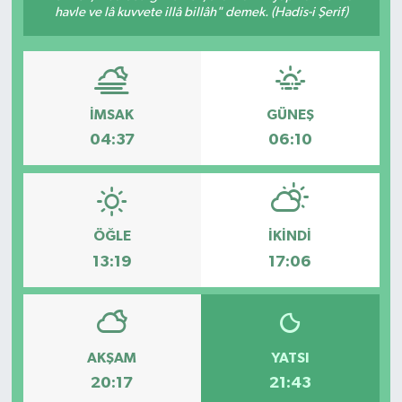
havle ve lâ kuvvete illâ billâh" demek. (Hadis-i Şerif)
İMSAK
GÜNEŞ
04:37
06:10
ÖĞLE
İKINDI
13:19
17:06
AKŞAM
YATSI
20:17
21:43