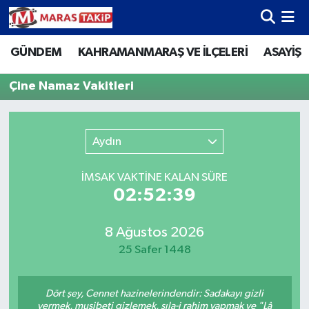
GÜNDEM
KAHRAMANMARAŞ VE İLÇELERİ
ASAYİŞ
Kahramanmaraş Nöbetçi Eczaneler
Çine Namaz Vakitleri
Kahramanmaraş Hava Durumu
Kahramanmaraş Namaz Vakitleri
Aydın
Kahramanmaraş Trafik Yoğunluk Haritası
İMSAK VAKTİNE KALAN SÜRE
02:52:39
Süper Lig Puan Durumu ve Fikstür
Tüm Manşetler
8 Ağustos 2026
25 Safer 1448
Son Dakika Haberleri
Dört şey, Cennet hazinelerindendir: Sadakayı gizli
Haber Arşivi
vermek, musibeti gizlemek, sıla-i rahim yapmak ve "Lâ