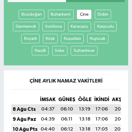
Bozdoğan
Buharkent
Çine
Didim
Germencik
İncirliova
Karacasu
Karpuzlu
Koçarlı
Köşk
Kuşadası
Kuyucak
Nazilli
Söke
Sultanhisar
ÇINE AYLIK NAMAZ VAKITLERI
İMSAK
GÜNEŞ
ÖĞLE
İKINDI
AKŞAM
8 Ağu Cts
04:37
06:10
13:19
17:06
20:17
9 Ağu Paz
04:39
06:11
13:18
17:06
20:16
10 Ağu Pts
04:40
06:12
13:18
17:05
20:14