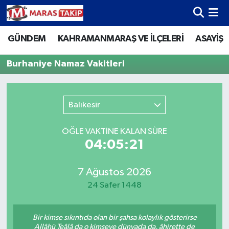
GÜNDEM
KAHRAMANMARAŞ VE İLÇELERİ
ASAYİŞ
Kahramanmaraş Nöbetçi Eczaneler
Burhaniye Namaz Vakitleri
Kahramanmaraş Hava Durumu
Kahramanmaraş Namaz Vakitleri
Balıkesir
Kahramanmaraş Trafik Yoğunluk Haritası
ÖĞLE VAKTİNE KALAN SÜRE
04:05:21
Süper Lig Puan Durumu ve Fikstür
Tüm Manşetler
7 Ağustos 2026
24 Safer 1448
Son Dakika Haberleri
Bir kimse sıkıntıda olan bir şahsa kolaylık gösterirse
Haber Arşivi
Allâhü Teâlâ da o kimseye dünyada da, âhirette de