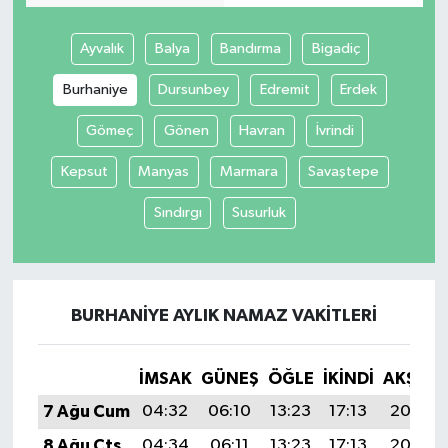
Ayvalık
Balya
Bandırma
Bigadiç
Burhaniye
Dursunbey
Edremit
Erdek
Gömeç
Gönen
Havran
İvrindi
Kepsut
Manyas
Marmara
Savaştepe
Sındırgı
Susurluk
BURHANIYE AYLIK NAMAZ VAKITLERI
İMSAK
GÜNEŞ
ÖĞLE
İKINDI
AKŞAM
7 Ağu Cum
04:32
06:10
13:23
17:13
20:26
8 Ağu Cts
04:34
06:11
13:23
17:13
20:25