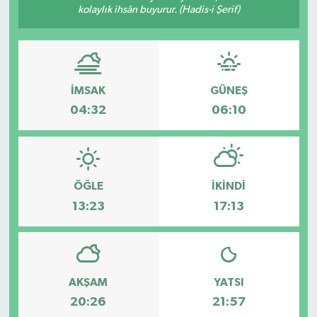
kolaylık ihsân buyurur. (Hadis-i Şerif)
İMSAK
GÜNEŞ
04:32
06:10
ÖĞLE
İKINDI
13:23
17:13
AKŞAM
YATSI
20:26
21:57