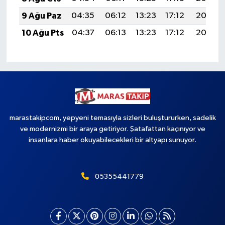
9 Ağu Paz
04:35
06:12
13:23
17:12
20:24
10 Ağu Pts
04:37
06:13
13:23
17:12
20:22
marastakipcom, yepyeni temasıyla sizleri buluştururken, sadelik
ve modernizmi bir araya getiriyor. Şatafattan kaçınıyor ve
insanlara haber okuyabilecekleri bir altyapı sunuyor.
05355441779