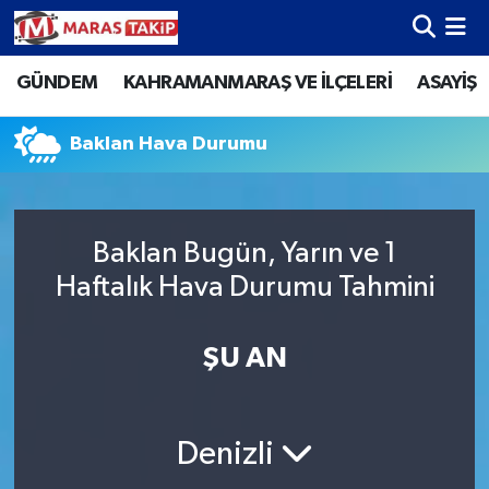
GÜNDEM
KAHRAMANMARAŞ VE İLÇELERİ
ASAYİŞ
Kahramanmaraş Nöbetçi Eczaneler
Kahramanmaraş Hava Durumu
Baklan Hava Durumu
Kahramanmaraş Namaz Vakitleri
Baklan Bugün, Yarın ve 1
Kahramanmaraş Trafik Yoğunluk Haritası
Haftalık Hava Durumu Tahmini
Süper Lig Puan Durumu ve Fikstür
ŞU AN
Tüm Manşetler
Son Dakika Haberleri
Denizli
Haber Arşivi