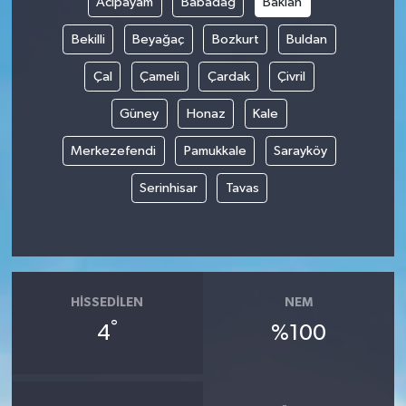
Acıpayam
Babadağ
Baklan
Bekilli
Beyağaç
Bozkurt
Buldan
Çal
Çameli
Çardak
Çivril
Güney
Honaz
Kale
Merkezefendi
Pamukkale
Sarayköy
Serinhisar
Tavas
HISSEDILEN
NEM
°
4
%100