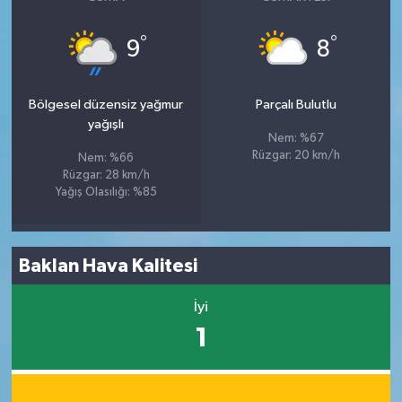
°
°
9
8
Bölgesel düzensiz yağmur
Parçalı Bulutlu
yağışlı
Nem: %67
Rüzgar: 20 km/h
Nem: %66
Rüzgar: 28 km/h
Yağış Olasılığı: %85
Baklan Hava Kalitesi
İyi
1