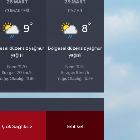
28 MART
29 MART
CUMARTESI
PAZAR
°
°
9
8
esel düzensiz yağmur
Bölgesel düzensiz yağmur
yağışlı
yağışlı
Nem: %70
Nem: %75
Rüzgar: 20 km/h
Rüzgar: 9 km/h
Yağış Olasılığı: %86
Yağış Olasılığı: %79
Çok Sağlıksız
Tehlikeli