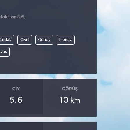
Noktası: 5.6,
8
Çardak
Çivril
Güney
Honaz
avas
ÇIY
GÖRÜŞ
5.6
10
km