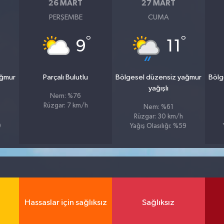
26 MART
27 MART
PERŞEMBE
CUMA
°
°
9
11
ağmur
Parçalı Bulutlu
Bölgesel düzensiz yağmur
Bölg
yağışlı
Nem: %76
Rüzgar: 7 km/h
Nem: %61
Rüzgar: 30 km/h
9
Yağış Olasılığı: %59
Hassaslar için sağlıksız
Sağlıksız