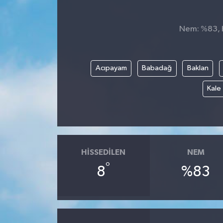
Nem: %83, H
Acıpayam
Babadağ
Baklan
Kale
HISSEDILEN
NEM
°
8
%83