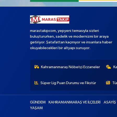
marastakipcom, yepyeni temasıyla sizleri
buluştururken, sadelik ve modernizmi bir araya
getiriyor. Şatafattan kaçınıyor ve insanlara haber
okuyabilecekleri bir altyapı sunuyor.
Kahramanmaraş Nöbetçi Eczaneler
K
Süper Lig Puan Durumu ve Fikstür
Tü
GÜNDEM
KAHRAMANMARAŞ VE İLÇELERİ
ASAYİŞ
YAŞAM