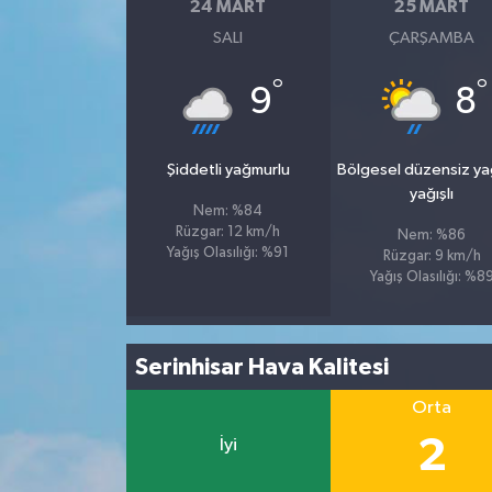
24 MART
25 MART
SALI
ÇARŞAMBA
°
°
9
8
Şiddetli yağmurlu
Bölgesel düzensiz y
yağışlı
Nem: %84
Rüzgar: 12 km/h
Nem: %86
Yağış Olasılığı: %91
Rüzgar: 9 km/h
Yağış Olasılığı: %8
Serinhisar Hava Kalitesi
Orta
2
İyi