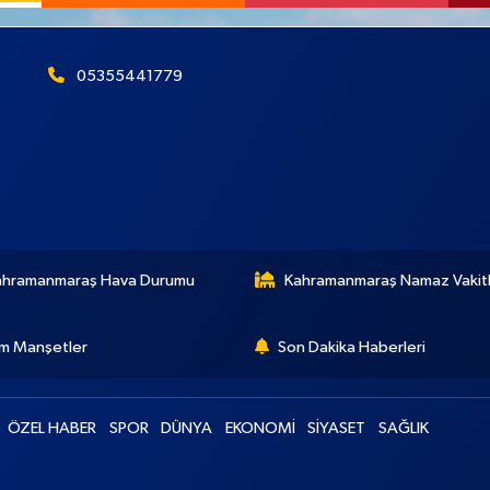
05355441779
ahramanmaraş Hava Durumu
Kahramanmaraş Namaz Vakitl
m Manşetler
Son Dakika Haberleri
ÖZEL HABER
SPOR
DÜNYA
EKONOMİ
SİYASET
SAĞLIK