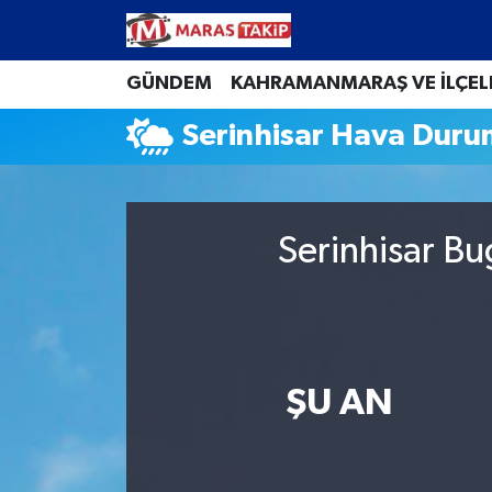
Kahramanmaraş Nöbetçi Eczaneler
GÜNDEM
KAHRAMANMARAŞ VE İLÇEL
Serinhisar Hava Dur
Kahramanmaraş Hava Durumu
Kahramanmaraş Namaz Vakitleri
Serinhisar Bu
Kahramanmaraş Trafik Yoğunluk Haritası
Süper Lig Puan Durumu ve Fikstür
Tüm Manşetler
ŞU AN
Son Dakika Haberleri
Haber Arşivi