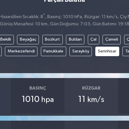
°
issedilen Sıcaklık: 8
, Basınç: 1010 hPa, Rüzgar: 11 km/s, Çiy 
Görüş Mesafesi: 10 km, Gün Doğumu: 7:03, Gün Batımı: 19:1
Bekilli
Beyağaç
Bozkurt
Buldan
Çal
Çameli
Merkezefendi
Pamukkale
Sarayköy
Serinhisar
T
BASINÇ
RÜZGAR
1010
11
hpa
km/s