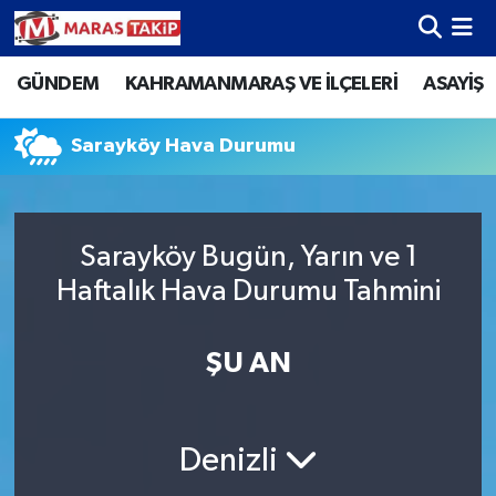
GÜNDEM
KAHRAMANMARAŞ VE İLÇELERİ
ASAYİŞ
Kahramanmaraş Nöbetçi Eczaneler
Kahramanmaraş Hava Durumu
Sarayköy Hava Durumu
Kahramanmaraş Namaz Vakitleri
Sarayköy Bugün, Yarın ve 1
Kahramanmaraş Trafik Yoğunluk Haritası
Haftalık Hava Durumu Tahmini
Süper Lig Puan Durumu ve Fikstür
ŞU AN
Tüm Manşetler
Son Dakika Haberleri
Denizli
Haber Arşivi