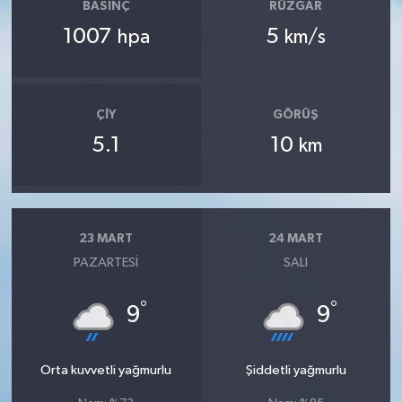
BASINÇ
RÜZGAR
1007
5
hpa
km/s
ÇIY
GÖRÜŞ
5.1
10
km
23 MART
24 MART
PAZARTESI
SALI
°
°
9
9
Orta kuvvetli yağmurlu
Şiddetli yağmurlu