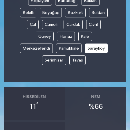
Acıpayam
Babadağ
Baklan
Bekilli
Beyağaç
Bozkurt
Buldan
Çal
Çameli
Çardak
Çivril
Güney
Honaz
Kale
Merkezefendi
Pamukkale
Sarayköy
Serinhisar
Tavas
HISSEDILEN
NEM
°
11
%66