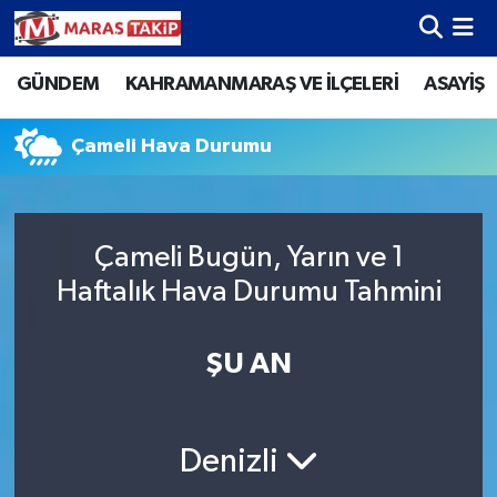
GÜNDEM
KAHRAMANMARAŞ VE İLÇELERİ
ASAYİŞ
Kahramanmaraş Nöbetçi Eczaneler
Kahramanmaraş Hava Durumu
Çameli Hava Durumu
Kahramanmaraş Namaz Vakitleri
Çameli Bugün, Yarın ve 1
Kahramanmaraş Trafik Yoğunluk Haritası
Haftalık Hava Durumu Tahmini
Süper Lig Puan Durumu ve Fikstür
ŞU AN
Tüm Manşetler
Son Dakika Haberleri
Denizli
Haber Arşivi