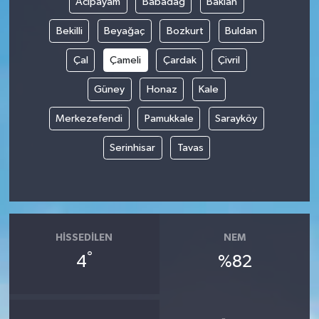
Acıpayam
Babadağ
Baklan
Bekilli
Beyağaç
Bozkurt
Buldan
Çal
Çameli
Çardak
Çivril
Güney
Honaz
Kale
Merkezefendi
Pamukkale
Sarayköy
Serinhisar
Tavas
HISSEDILEN
NEM
°
4
%82