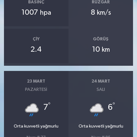
BASINÇ
RÜZGAR
1007
8
hpa
km/s
ÇIY
GÖRÜŞ
2.4
10
km
23 MART
24 MART
PAZARTESI
SALI
°
°
7
6
Orta kuvvetli yağmurlu
Orta kuvvetli yağmurlu