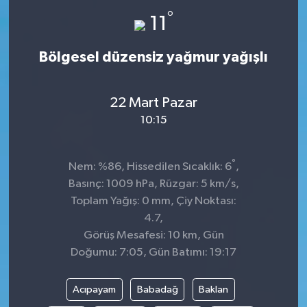
°
11
Bölgesel düzensiz yağmur yağışlı
22 Mart Pazar
10:15
°
Nem: %86, Hissedilen Sıcaklık: 6
,
Basınç: 1009 hPa, Rüzgar: 5 km/s,
Toplam Yağış: 0 mm, Çiy Noktası:
4.7,
Görüş Mesafesi: 10 km, Gün
Doğumu: 7:05, Gün Batımı: 19:17
Acıpayam
Babadağ
Baklan