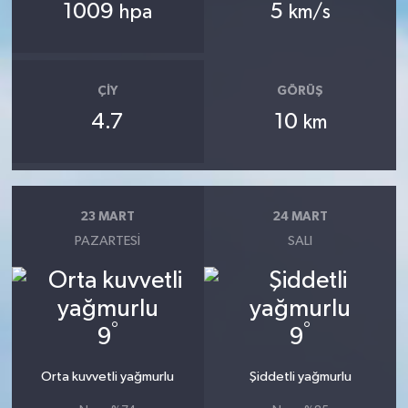
1009
5
hpa
km/s
ÇIY
GÖRÜŞ
4.7
10
km
23 MART
24 MART
PAZARTESI
SALI
°
°
9
9
Orta kuvvetli yağmurlu
Şiddetli yağmurlu