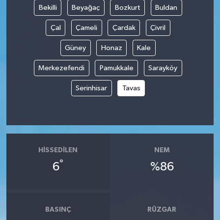
Bekilli
Beyağaç
Bozkurt
Buldan
Çal
Çameli
Çardak
Çivril
Güney
Honaz
Kale
Merkezefendi
Pamukkale
Sarayköy
Serinhisar
Tavas
HISSEDILEN
NEM
°
6
%86
BASINÇ
RÜZGAR