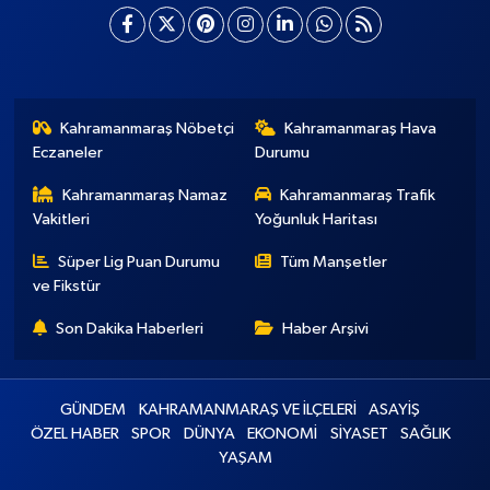
Kahramanmaraş Nöbetçi
Kahramanmaraş Hava
Eczaneler
Durumu
Kahramanmaraş Namaz
Kahramanmaraş Trafik
Vakitleri
Yoğunluk Haritası
Süper Lig Puan Durumu
Tüm Manşetler
ve Fikstür
Son Dakika Haberleri
Haber Arşivi
GÜNDEM
KAHRAMANMARAŞ VE İLÇELERİ
ASAYİŞ
ÖZEL HABER
SPOR
DÜNYA
EKONOMİ
SİYASET
SAĞLIK
YAŞAM