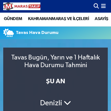
GÜNDEM
KAHRAMANMARAŞ VE İLÇELERİ
ASAYİŞ
Kahramanmaraş Nöbetçi Eczaneler
Kahramanmaraş Hava Durumu
Tavas Hava Durumu
Kahramanmaraş Namaz Vakitleri
Tavas Bugün, Yarın ve 1 Haftalık
Kahramanmaraş Trafik Yoğunluk Haritası
Hava Durumu Tahmini
Süper Lig Puan Durumu ve Fikstür
ŞU AN
Tüm Manşetler
Son Dakika Haberleri
Denizli
Haber Arşivi