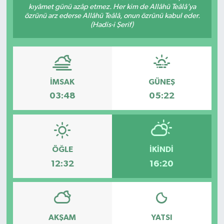
kıyâmet günü azâp etmez. Her kim de Allâhü Teâlâ’ya
özrünü arz ederse Allâhü Teâlâ, onun özrünü kabul eder.
(Hadis-i Şerif)
İMSAK
GÜNEŞ
03:48
05:22
ÖĞLE
İKINDI
12:32
16:20
AKŞAM
YATSI