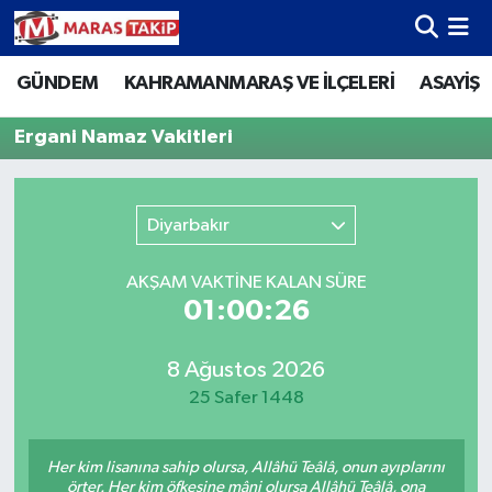
GÜNDEM
KAHRAMANMARAŞ VE İLÇELERİ
ASAYİŞ
Kahramanmaraş Nöbetçi Eczaneler
Ergani Namaz Vakitleri
Kahramanmaraş Hava Durumu
Kahramanmaraş Namaz Vakitleri
Diyarbakır
Kahramanmaraş Trafik Yoğunluk Haritası
AKŞAM VAKTİNE KALAN SÜRE
01:00:26
Süper Lig Puan Durumu ve Fikstür
Tüm Manşetler
8 Ağustos 2026
25 Safer 1448
Son Dakika Haberleri
Her kim lisanına sahip olursa, Allâhü Teâlâ, onun ayıplarını
Haber Arşivi
örter. Her kim öfkesine mâni olursa Allâhü Teâlâ, ona