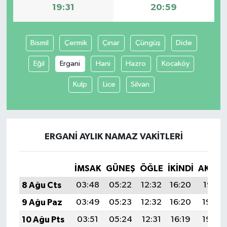
19:31
20:59
Bismil
Çermik
Çınar
Çüngüş
Dicle
Eğil
Ergani
Hani
Hazro
Kocaköy
Kulp
Lice
Silvan
ERGANI AYLIK NAMAZ VAKITLERI
İMSAK
GÜNEŞ
ÖĞLE
İKINDI
AKŞA
8 Ağu Cts
03:48
05:22
12:32
16:20
19:31
9 Ağu Paz
03:49
05:23
12:32
16:20
19:30
10 Ağu Pts
03:51
05:24
12:31
16:19
19:29