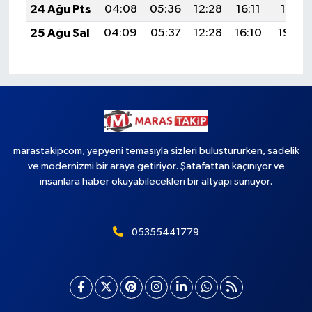
24 Ağu Pts
04:08
05:36
12:28
16:11
19:11
25 Ağu Sal
04:09
05:37
12:28
16:10
19:09
marastakipcom, yepyeni temasıyla sizleri buluştururken, sadelik
ve modernizmi bir araya getiriyor. Şatafattan kaçınıyor ve
insanlara haber okuyabilecekleri bir altyapı sunuyor.
05355441779