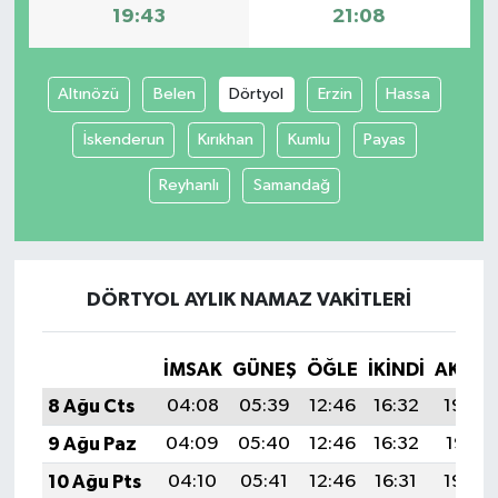
19:43
21:08
Altınözü
Belen
Dörtyol
Erzin
Hassa
İskenderun
Kırıkhan
Kumlu
Payas
Reyhanlı
Samandağ
DÖRTYOL AYLIK NAMAZ VAKITLERI
İMSAK
GÜNEŞ
ÖĞLE
İKINDI
AKŞA
8 Ağu Cts
04:08
05:39
12:46
16:32
19:43
9 Ağu Paz
04:09
05:40
12:46
16:32
19:41
10 Ağu Pts
04:10
05:41
12:46
16:31
19:40