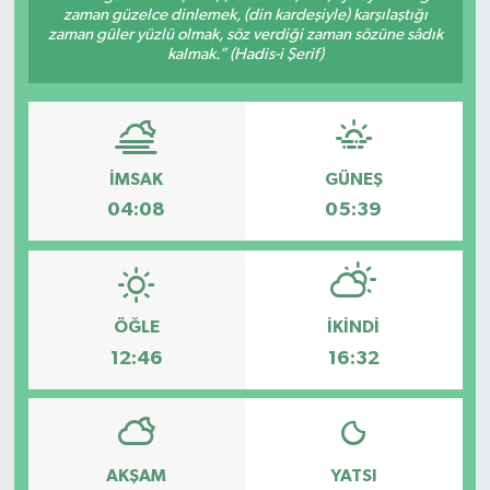
zaman güzelce dinlemek, (din kardeşiyle) karşılaştığı
zaman güler yüzlü olmak, söz verdiği zaman sözüne sâdık
kalmak.” (Hadis-i Şerif)
İMSAK
GÜNEŞ
04:08
05:39
ÖĞLE
İKINDI
12:46
16:32
AKŞAM
YATSI