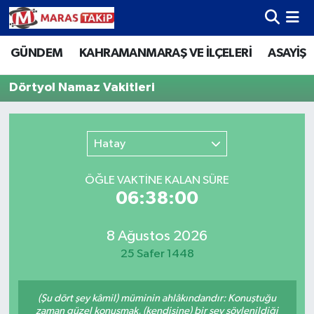
GÜNDEM
KAHRAMANMARAŞ VE İLÇELERİ
ASAYİŞ
Kahramanmaraş Nöbetçi Eczaneler
Dörtyol Namaz Vakitleri
Kahramanmaraş Hava Durumu
Kahramanmaraş Namaz Vakitleri
Hatay
Kahramanmaraş Trafik Yoğunluk Haritası
ÖĞLE VAKTİNE KALAN SÜRE
06:38:00
Süper Lig Puan Durumu ve Fikstür
Tüm Manşetler
8 Ağustos 2026
25 Safer 1448
Son Dakika Haberleri
(Şu dört şey kâmil) müminin ahlâkındandır: Konuştuğu
Haber Arşivi
zaman güzel konuşmak, (kendisine) bir şey söylenildiği