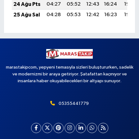
24 Ağu Pts
04:27
05:52
12:43
16:24
19:23
25 Ağu Sal
04:28
05:53
12:42
16:23
19:22
marastakipcom, yepyeni temasıyla sizleri buluştururken, sadelik
ve modernizmi bir araya getiriyor. Şatafattan kaçınıyor ve
insanlara haber okuyabilecekleri bir altyapı sunuyor.
05355441779